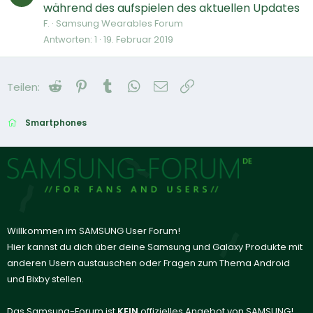
während des aufspielen des aktuellen Updates
F.
Samsung Wearables Forum
Antworten
1
19. Februar 2019
Reddit
Pinterest
Tumblr
WhatsApp
E-Mail
Link
Teilen:
Smartphones
Willkommen im SAMSUNG User Forum!
Hier kannst du dich über deine Samsung und Galaxy Produkte mit
anderen Usern austauschen oder Fragen zum Thema Android
und Bixby stellen.
Das Samsung-Forum ist
KEIN
offizielles Angebot von SAMSUNG!