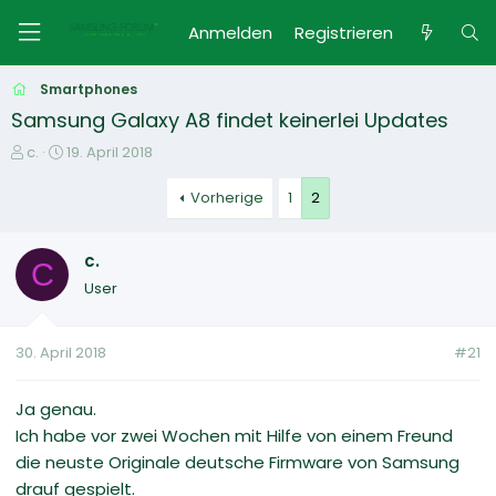
Anmelden
Registrieren
Smartphones
Samsung Galaxy A8 findet keinerlei Updates
E
E
c.
19. April 2018
r
r
s
s
Vorherige
1
2
t
t
e
e
c.
l
l
C
l
l
User
e
t
r
a
m
30. April 2018
#21
Ja genau.
Ich habe vor zwei Wochen mit Hilfe von einem Freund
die neuste Originale deutsche Firmware von Samsung
drauf gespielt.