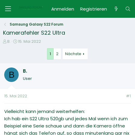
Anmelden
Registrieren
Samsung Galaxy S22 Forum
Kamerafehler S22 Ultra
E
E
B.
15. Mai 2022
r
r
s
s
1
2
Nächste
t
t
e
e
B.
l
l
B
l
l
User
e
t
r
a
m
15. Mai 2022
#1
Vielleicht kann jemand weiterhelfen:
Ich hab ein S22 Ultra 520gb und jedes Mal wenn ich zum
Beispiel eine Serie schaue und dann die Kamera öffne
hängt sich das Telefon auf, so dass minutenlang gar nix