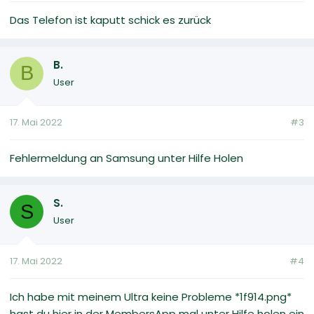
Das Telefon ist kaputt schick es zurück
B.
B
User
17. Mai 2022
#3
Fehlermeldung an Samsung unter Hilfe Holen
S.
S
User
17. Mai 2022
#4
Ich habe mit meinem Ultra keine Probleme *1f914.png*
hast du hier in der MembersApp mal unter Hilfe holen ein