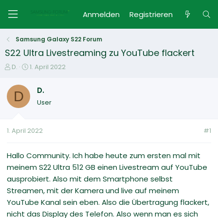
Anmelden
Registrieren
Samsung Galaxy S22 Forum
S22 Ultra Livestreaming zu YouTube flackert
E
E
D.
1. April 2022
r
r
s
s
D.
D
t
t
User
e
e
l
l
l
l
1. April 2022
#1
e
t
r
a
m
Hallo Community. Ich habe heute zum ersten mal mit
meinem S22 Ultra 512 GB einen Livestream auf YouTube
ausprobiert. Also mit dem Smartphone selbst
Streamen, mit der Kamera und live auf meinem
YouTube Kanal sein eben. Also die Übertragung flackert,
nicht das Display des Telefon. Also wenn man es sich