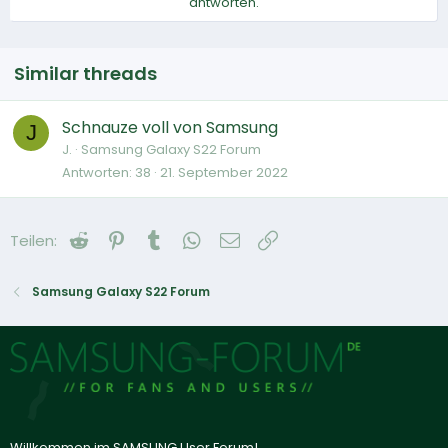
antworten.
Similar threads
Schnauze voll von Samsung
J
J.
Samsung Galaxy S22 Forum
Antworten
38
21. September 2022
Reddit
Pinterest
Tumblr
WhatsApp
E-Mail
Link
Teilen:
Samsung Galaxy S22 Forum
Willkommen im SAMSUNG User Forum!