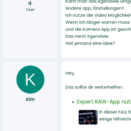
Kann man das irgendwie umg
d.
r
a
Andere app, Einstellungen?
User
m
Ich nutze die Video Möglichke
Wenn ich länger warten muss 
und die Kamera App ist gesch
Das nervt irgendwie.
Hat jemand eine Idee?
K
Hey,
Das sollte dir weiterhelfen:
Kim
Expert RAW-App nut
In dieser FAQ 
einige hilfreich