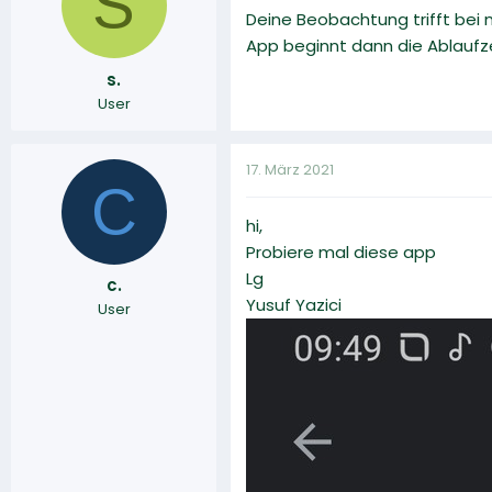
S
Deine Beobachtung trifft bei 
App beginnt dann die Ablaufze
s.
User
17. März 2021
C
hi,
Probiere mal diese app
Lg
c.
Yusuf Yazici
User