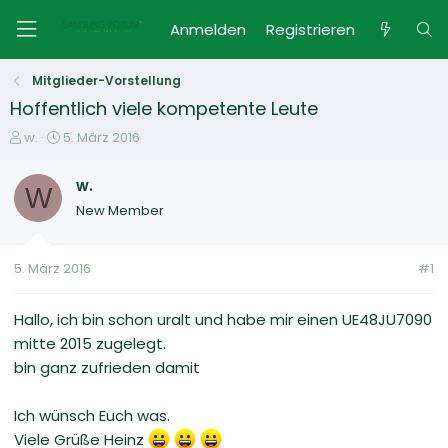
Anmelden
Registrieren
Mitglieder-Vorstellung
Hoffentlich viele kompetente Leute
E
E
w.
5. März 2016
r
r
s
s
w.
W
t
t
New Member
e
e
l
l
l
l
5. März 2016
#1
e
t
r
a
m
Hallo, ich bin schon uralt und habe mir einen UE48JU7090
mitte 2015 zugelegt.
bin ganz zufrieden damit
Ich wünsch Euch was.
Viele Grüße Heinz