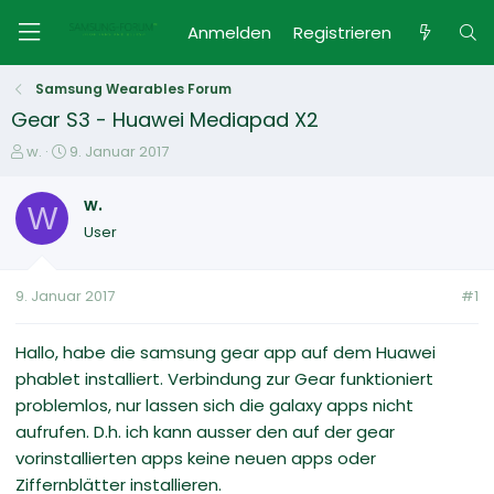
Anmelden
Registrieren
Samsung Wearables Forum
Gear S3 - Huawei Mediapad X2
E
E
w.
9. Januar 2017
r
r
s
s
w.
W
t
t
User
e
e
l
l
l
l
9. Januar 2017
#1
e
t
r
a
m
Hallo, habe die samsung gear app auf dem Huawei
phablet installiert. Verbindung zur Gear funktioniert
problemlos, nur lassen sich die galaxy apps nicht
aufrufen. D.h. ich kann ausser den auf der gear
vorinstallierten apps keine neuen apps oder
Ziffernblätter installieren.