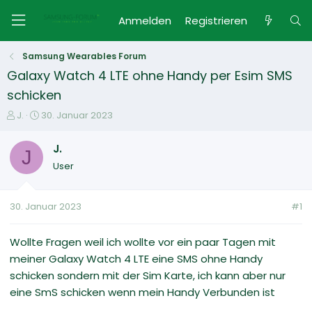
Anmelden
Registrieren
Samsung Wearables Forum
Galaxy Watch 4 LTE ohne Handy per Esim SMS
schicken
E
E
J.
30. Januar 2023
r
r
s
s
J.
J
t
t
User
e
e
l
l
l
l
30. Januar 2023
#1
e
t
r
a
m
Wollte Fragen weil ich wollte vor ein paar Tagen mit
meiner Galaxy Watch 4 LTE eine SMS ohne Handy
schicken sondern mit der Sim Karte, ich kann aber nur
eine SmS schicken wenn mein Handy Verbunden ist