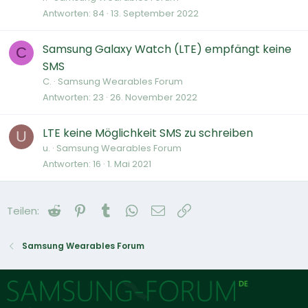
Antworten
84
13. September 2022
Samsung Galaxy Watch (LTE) empfängt keine
C
SMS
C.
Samsung Wearables Forum
Antworten
23
26. November 2022
LTE keine Möglichkeit SMS zu schreiben
U
u.
Samsung Wearables Forum
Antworten
16
1. Mai 2021
Reddit
Pinterest
Tumblr
WhatsApp
E-Mail
Link
Teilen:
Samsung Wearables Forum