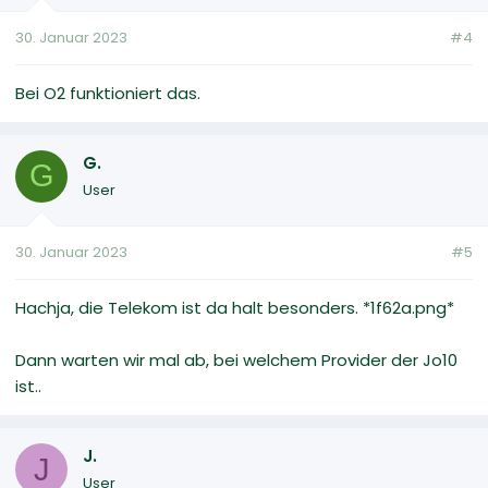
30. Januar 2023
#4
Bei O2 funktioniert das.
G.
G
User
30. Januar 2023
#5
Hachja, die Telekom ist da halt besonders. *1f62a.png*
Dann warten wir mal ab, bei welchem Provider der Jo10
ist..
J.
J
User