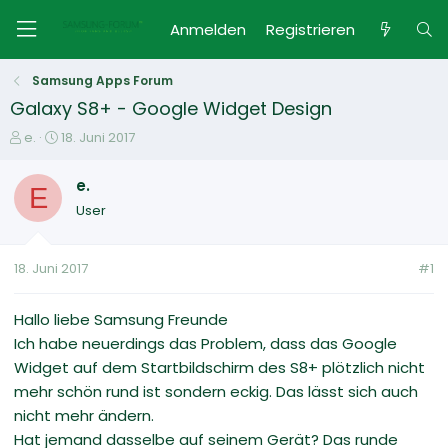
Anmelden
Registrieren
Samsung Apps Forum
Galaxy S8+ - Google Widget Design
E
E
e.
18. Juni 2017
r
r
s
s
e.
E
t
t
User
e
e
l
l
l
l
18. Juni 2017
#1
e
t
r
a
m
Hallo liebe Samsung Freunde
Ich habe neuerdings das Problem, dass das Google
Widget auf dem Startbildschirm des S8+ plötzlich nicht
mehr schön rund ist sondern eckig. Das lässt sich auch
nicht mehr ändern.
Hat jemand dasselbe auf seinem Gerät? Das runde