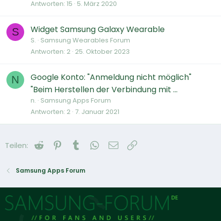
Antworten
15
5. März 2020
Widget Samsung Galaxy Wearable
S
S.
Samsung Wearables Forum
Antworten
2
25. Oktober 2023
Google Konto: "Anmeldung nicht möglich"
N
"Beim Herstellen der Verbindung mit ...
n.
Samsung Apps Forum
Antworten
2
7. Januar 2021
Reddit
Pinterest
Tumblr
WhatsApp
E-Mail
Link
Teilen:
Samsung Apps Forum