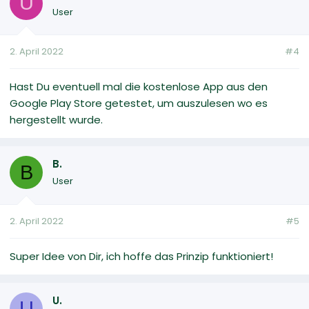
U
User
2. April 2022
#4
Hast Du eventuell mal die kostenlose App aus den
Google Play Store getestet, um auszulesen wo es
hergestellt wurde.
B.
B
User
2. April 2022
#5
Super Idee von Dir, ich hoffe das Prinzip funktioniert!
U.
U