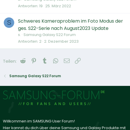
Antworten
19
25. März 2022
Schweres Kameraproblem im Foto Modus der
S
ges. S22-Serie nach August2023 Update
s.
Samsung Galaxy S22 Forum
Antworten
2
2. Dezember 2023
Reddit
Pinterest
Tumblr
WhatsApp
E-Mail
Link
Teilen:
Samsung Galaxy S22 Forum
Willkommen im SAMSUNG User Forum!
Hier kannst du dich über deine Samsung und Galaxy Produkte mit