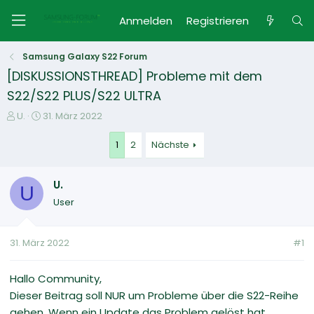
Anmelden
Registrieren
Samsung Galaxy S22 Forum
[DISKUSSIONSTHREAD] Probleme mit dem
S22/S22 PLUS/S22 ULTRA
E
E
U.
31. März 2022
r
r
s
s
1
2
Nächste
t
t
e
e
U.
l
l
U
l
l
User
e
t
r
a
m
31. März 2022
#1
Hallo Community,
Dieser Beitrag soll NUR um Probleme über die S22-Reihe
gehen. Wenn ein Update das Problem gelöst hat,