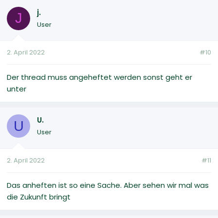
j.
J
User
2. April 2022
#10
Der thread muss angeheftet werden sonst geht er
unter
U.
U
User
2. April 2022
#11
Das anheften ist so eine Sache. Aber sehen wir mal was
die Zukunft bringt