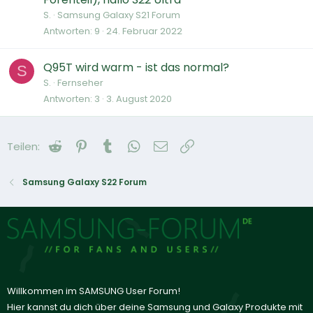
S.
Samsung Galaxy S21 Forum
Antworten
9
24. Februar 2022
Q95T wird warm - ist das normal?
S
S.
Fernseher
Antworten
3
3. August 2020
Reddit
Pinterest
Tumblr
WhatsApp
E-Mail
Link
Teilen:
Samsung Galaxy S22 Forum
Willkommen im SAMSUNG User Forum!
Hier kannst du dich über deine Samsung und Galaxy Produkte mit