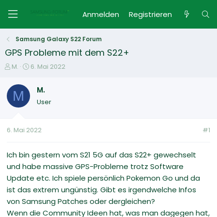
Anmelden
Registrieren
Samsung Galaxy S22 Forum
GPS Probleme mit dem S22+
E
E
M.
6. Mai 2022
r
r
s
s
M.
M
t
t
User
e
e
l
l
l
l
6. Mai 2022
#1
e
t
r
a
m
Ich bin gestern vom S21 5G auf das S22+ gewechselt
und habe massive GPS-Probleme trotz Software
Update etc. Ich spiele persönlich Pokemon Go und da
ist das extrem ungünstig. Gibt es irgendwelche Infos
von Samsung Patches oder dergleichen?
Wenn die Community Ideen hat, was man dagegen hat,