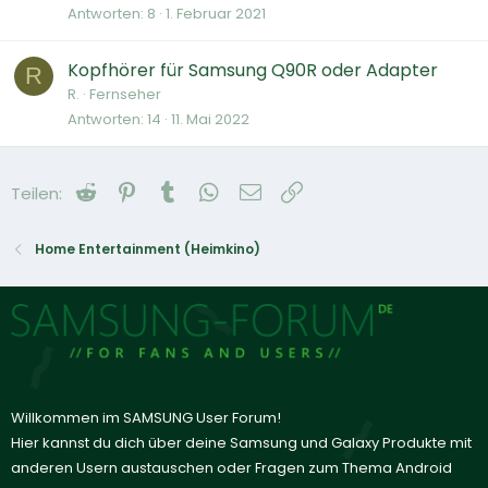
Antworten
8
1. Februar 2021
Kopfhörer für Samsung Q90R oder Adapter
R
R.
Fernseher
Antworten
14
11. Mai 2022
Reddit
Pinterest
Tumblr
WhatsApp
E-Mail
Link
Teilen:
Home Entertainment (Heimkino)
Willkommen im SAMSUNG User Forum!
Hier kannst du dich über deine Samsung und Galaxy Produkte mit
anderen Usern austauschen oder Fragen zum Thema Android