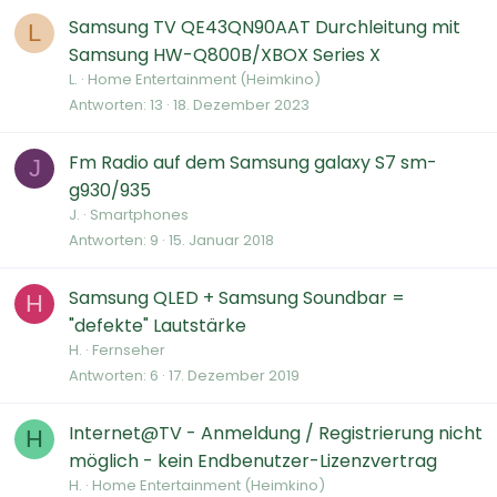
Samsung TV QE43QN90AAT Durchleitung mit
L
Samsung HW-Q800B/XBOX Series X
L.
Home Entertainment (Heimkino)
Antworten
13
18. Dezember 2023
Fm Radio auf dem Samsung galaxy S7 sm-
J
g930/935
J.
Smartphones
Antworten
9
15. Januar 2018
Samsung QLED + Samsung Soundbar =
H
"defekte" Lautstärke
H.
Fernseher
Antworten
6
17. Dezember 2019
Internet@TV - Anmeldung / Registrierung nicht
H
möglich - kein Endbenutzer-Lizenzvertrag
H.
Home Entertainment (Heimkino)