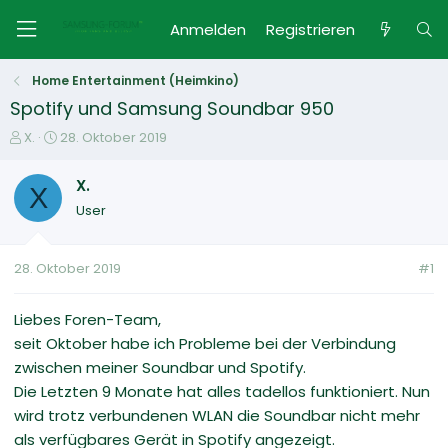
Anmelden
Registrieren
Home Entertainment (Heimkino)
Spotify und Samsung Soundbar 950
E
E
X.
28. Oktober 2019
r
r
s
s
X.
X
t
t
User
e
e
l
l
l
l
28. Oktober 2019
#1
e
t
r
a
m
Liebes Foren-Team,
seit Oktober habe ich Probleme bei der Verbindung
zwischen meiner Soundbar und Spotify.
Die Letzten 9 Monate hat alles tadellos funktioniert. Nun
wird trotz verbundenen WLAN die Soundbar nicht mehr
als verfügbares Gerät in Spotify angezeigt.