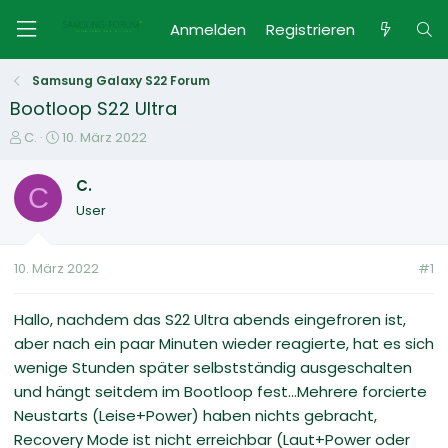
Anmelden
Registrieren
Samsung Galaxy S22 Forum
Bootloop S22 Ultra
E
E
C.
10. März 2022
r
r
s
s
C.
C
t
t
User
e
e
l
l
l
l
10. März 2022
#1
e
t
r
a
m
Hallo, nachdem das S22 Ultra abends eingefroren ist,
aber nach ein paar Minuten wieder reagierte, hat es sich
wenige Stunden später selbstständig ausgeschalten
und hängt seitdem im Bootloop fest...Mehrere forcierte
Neustarts (Leise+Power) haben nichts gebracht,
Recovery Mode ist nicht erreichbar (Laut+Power oder