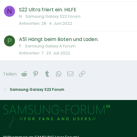
S22 Ultra friert ein. HILFE
N
N.
Samsung Galaxy S22 Forum
Antworten
28
4. Juni 2022
A51 Hängt beim Boten und Laden.
P
P.
Samsung Galaxy A Forum
Antworten
7
23. Juli 2022
Reddit
Pinterest
Tumblr
WhatsApp
E-Mail
Link
Teilen:
Samsung Galaxy S22 Forum