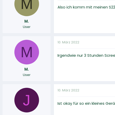
M
Also ich komm mit meinen S22 
M.
User
10. März 2022
M
Irgendwie nur 3 Stunden Screen
M.
User
10. März 2022
J
Ist okay für so ein kleines Ge