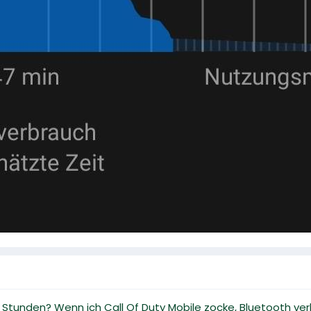
Stunden? Wenn ich Call Of Duty Mobile zocke, Bluetooth v