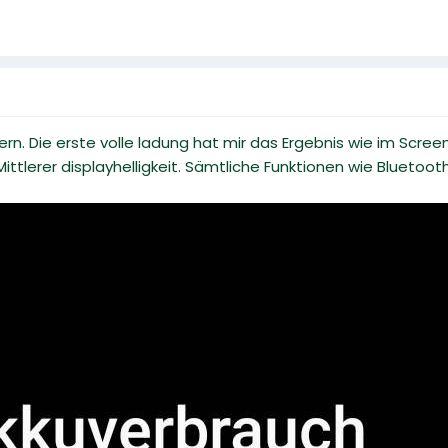
tern. Die erste volle ladung hat mir das Ergebnis wie im Sc
ttlerer displayhelligkeit. Sämtliche Funktionen wie Bluetooth