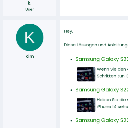
k.
r
a
User
m
K
Hey,
Diese Lösungen und Anleitunge
Kim
Samsung Galaxy S22:
Wenn Sie den 
Schritten tun. 
Samsung Galaxy S22 
Haben Sie die
iPhone 14 sehe
Samsung Galaxy S22 