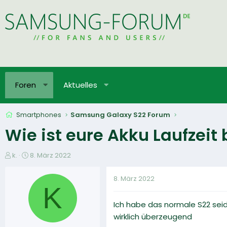
Foren
Aktuelles
Smartphones
Samsung Galaxy S22 Forum
Wie ist eure Akku Laufzei
E
E
k.
8. März 2022
r
r
s
s
8. März 2022
t
t
K
e
e
Ich habe das normale S22 seid
l
l
l
l
wirklich überzeugend
e
t