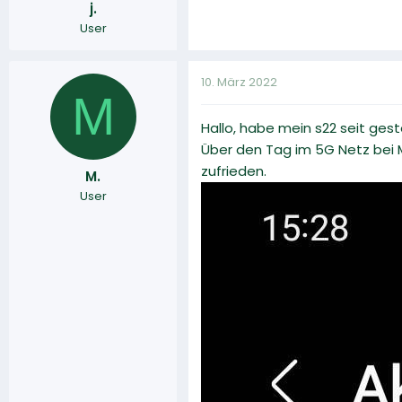
j.
User
10. März 2022
M
Hallo, habe mein s22 seit ges
Über den Tag im 5G Netz bei Mi
zufrieden.
M.
User