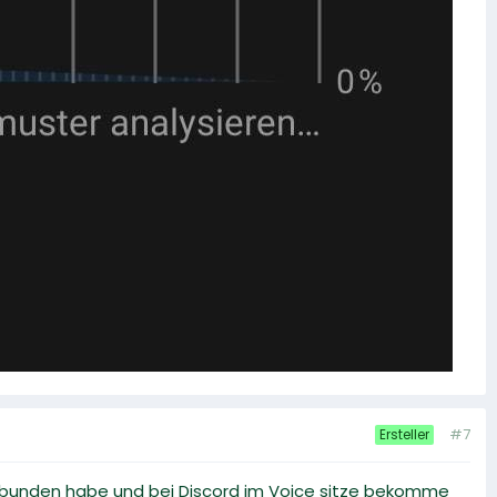
#7
Ersteller
erbunden habe und bei Discord im Voice sitze bekomme