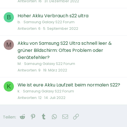
Antworten
16
31. Dezember 2022
Hoher Akku Verbrauch s22 ultra
B
b.
Samsung Galaxy S22 Forum
Antworten
6
5. September 2022
Akku von Samsung S22 Ultra schnell leer &
M
grüner Bildschirm: Oftes Problem oder
Gerätefehler?
M.
Samsung Galaxy S22 Forum
Antworten
9
19. März 2022
Wie ist eure Akku Laufzeit beim normalen S22?
K
k.
Samsung Galaxy S22 Forum
Antworten
12
14. Juli 2022
Reddit
Pinterest
Tumblr
WhatsApp
E-Mail
Link
Teilen: