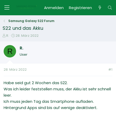
Anmelden
Registrieren
Samsung Galaxy S22 Forum
S22 und das Akku
E
E
R.
28. März 2022
r
r
s
s
R.
R
t
t
User
e
e
l
l
l
l
28. März 2022
#1
e
t
r
a
m
Habe seid gut 2 Wochen das S22.
Was ich leider feststellen muss, der Akku ist sehr schnell
leer.
Ich muss jeden Tag das Smartphone aufladen.
Hintergrund Apps sind bis auf wenige deaktiviert.