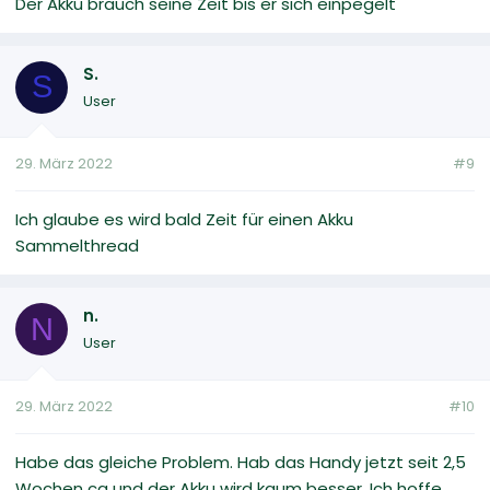
Der Akku brauch seine Zeit bis er sich einpegelt
S.
S
User
29. März 2022
#9
Ich glaube es wird bald Zeit für einen Akku
Sammelthread
n.
N
User
29. März 2022
#10
Habe das gleiche Problem. Hab das Handy jetzt seit 2,5
Wochen ca und der Akku wird kaum besser. Ich hoffe