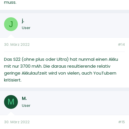
muss.
j.
J
User
30. März 2022
#14
Das S22 (ohne plus oder Ultra) hat nunmal einen Akku
mit nur 3700 mAh. Die daraus resultierende relativ
geringe Akkulaufzeit wird von vielen, auch YouTubern
kritisiert.
M.
M
User
30. März 2022
#15