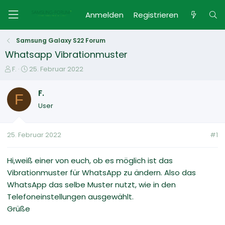
Anmelden
Registrieren
Samsung Galaxy S22 Forum
Whatsapp Vibrationmuster
E
E
F.
25. Februar 2022
r
r
s
s
F.
F
t
t
User
e
e
l
l
l
l
25. Februar 2022
#1
e
t
r
a
m
Hi,weiß einer von euch, ob es möglich ist das
Vibrationmuster für WhatsApp zu ändern. Also das
WhatsApp das selbe Muster nutzt, wie in den
Telefoneinstellungen ausgewählt.
Grüße