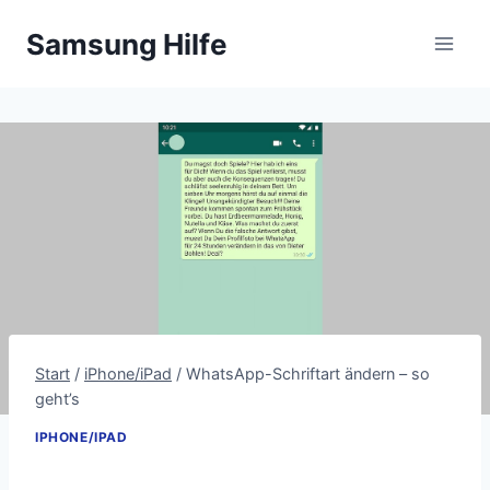
Zum
Samsung Hilfe
Inhalt
springen
Start
/
iPhone/iPad
/
WhatsApp-Schriftart ändern – so
geht’s
IPHONE/IPAD