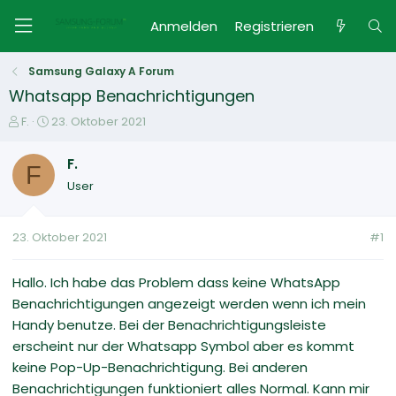
Anmelden
Registrieren
Samsung Galaxy A Forum
Whatsapp Benachrichtigungen
E
E
F.
23. Oktober 2021
r
r
s
s
F.
F
t
t
User
e
e
l
l
l
l
23. Oktober 2021
#1
e
t
r
a
m
Hallo. Ich habe das Problem dass keine WhatsApp
Benachrichtigungen angezeigt werden wenn ich mein
Handy benutze. Bei der Benachrichtigungsleiste
erscheint nur der Whatsapp Symbol aber es kommt
keine Pop-Up-Benachrichtigung. Bei anderen
Benachrichtigungen funktioniert alles Normal. Kann mir