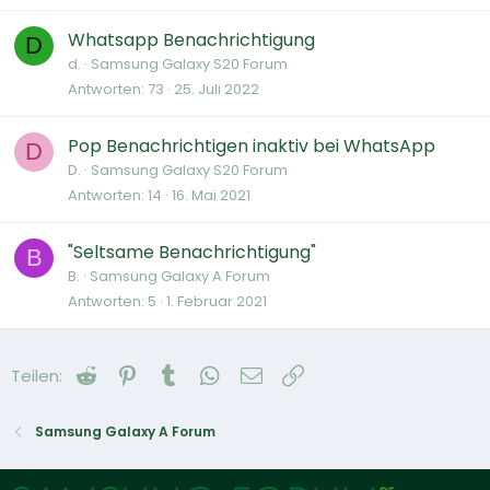
Whatsapp Benachrichtigung
D
d.
Samsung Galaxy S20 Forum
Antworten
73
25. Juli 2022
Pop Benachrichtigen inaktiv bei WhatsApp
D
D.
Samsung Galaxy S20 Forum
Antworten
14
16. Mai 2021
"Seltsame Benachrichtigung"
B
B.
Samsung Galaxy A Forum
Antworten
5
1. Februar 2021
Reddit
Pinterest
Tumblr
WhatsApp
E-Mail
Link
Teilen:
Samsung Galaxy A Forum