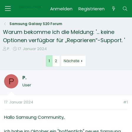
Anmelden
Registrieren
Samsung Galaxy S20 Forum
Warum bekomme ich die Meldung: '... keine
Optionen verfügbar für „Reparieren“-Support. '
E
E
P.
17. Januar 2024
r
r
s
s
1
2
Nächste
t
t
e
e
P.
l
l
P
l
l
User
e
t
r
a
m
17. Januar 2024
#1
Hallo Samsung Community,
ich habe im Oktober ein "hoffentlich" neues Samsung