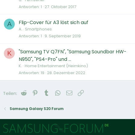
Antworten
1
27. Oktober 2017
Flip-Cover für A3 löst sich auf
A
A.
Smartphones
Antworten
1
9. September 2019
"Samsung TV Q7FN", "Samsung Soundbar HW-
K
N950", "PS4-Pro" und ...
K.
Home Entertainment (Heimkino)
Antworten
19
28. Dezember 2022
Reddit
Pinterest
Tumblr
WhatsApp
E-Mail
Link
Teilen:
Samsung Galaxy S20 Forum