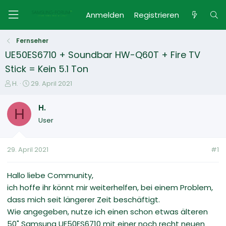
Anmelden
Registrieren
Fernseher
UE50ES6710 + Soundbar HW-Q60T + Fire TV
Stick = Kein 5.1 Ton
E
E
H.
29. April 2021
r
r
s
s
H.
H
t
t
User
e
e
l
l
l
l
29. April 2021
#1
e
t
r
a
m
Hallo liebe Community,
ich hoffe ihr könnt mir weiterhelfen, bei einem Problem,
dass mich seit längerer Zeit beschäftigt.
Wie angegeben, nutze ich einen schon etwas älteren
50" Samsung UE50ES6710 mit einer noch recht neuen