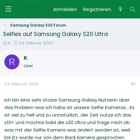
Anmelden
Registrieren
Samsung Galaxy S20 Forum
Selfies auf Samsung Galaxy S20 Ultra
E
E
R.
24. Februar 2020
r
r
s
s
R.
R
t
t
User
e
e
l
l
l
l
24. Februar 2020
#1
e
t
r
a
m
Ich bin eine sehr stolze Samsung Galaxy Nutzerin aber
das Problem was ich habe ist unsere Selfie Kameras....Es
ist viel zu hell und zu unnatürlich...der Zeit nutze ich das
s10+ und möchte bald die s20 Ultra und frage mich ob
was mit der Selfie Kamera was ändert worden ist, weil
bis jtz wurde nur von dem Back kamera gesprochen