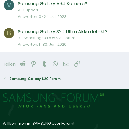
Samsung Galaxy A34 Kamera?
V
v.
Support
Antworten
0
24. Juli 2023
Samsung Galaxy S20 Ultra Akku defekt?
B
B.
Samsung Galaxy S20 Forum
Antworten
1
30. Juni 2020
Reddit
Pinterest
Tumblr
WhatsApp
E-Mail
Link
Teilen:
Samsung Galaxy S20 Forum
Willkommen im SAMSUNG User Forum!