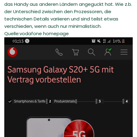
das Handy aus anderen Ländern angeguckt hat. Wie z.b.
der Unterschied zwischen den Prozessoren, die
technischen Details variieren und sind teilst etwas
verschieden, wenn auch nur minimalistisch.
Quelle:vodafone homepage