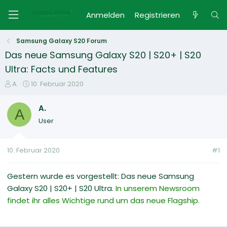
Anmelden
Registrieren
Samsung Galaxy S20 Forum
Das neue Samsung Galaxy S20 | S20+ | S20
Ultra: Facts und Features
E
E
A.
10. Februar 2020
r
r
s
s
A.
A
t
t
User
e
e
l
l
l
l
10. Februar 2020
#1
e
t
r
a
m
Gestern wurde es vorgestellt: Das neue Samsung
Galaxy S20 | S20+ | S20 Ultra.
In unserem Newsroom
findet ihr alles Wichtige rund um das neue Flagship.