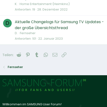
K.
Home Entertainment (Heimkino)
Antworten
19
28. Dezember 2022
Aktuelle Changelogs für Samsung TV Updates -
D
der große Übersichtsthread
D.
Fernseher
Antworten
101
22. Januar 2023
Reddit
Pinterest
Tumblr
WhatsApp
E-Mail
Link
Teilen:
Fernseher
Willkommen im SAMSUNG User Forum!