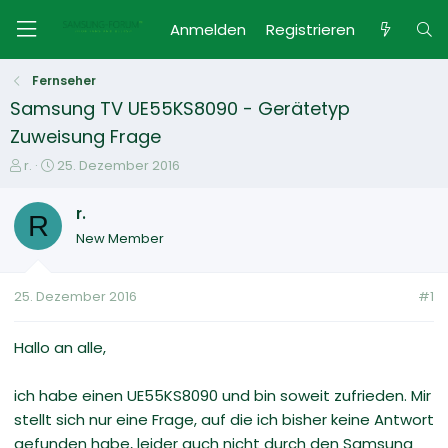
Anmelden
Registrieren
Fernseher
Samsung TV UE55KS8090 - Gerätetyp
Zuweisung Frage
E
E
r.
25. Dezember 2016
r
r
s
s
r.
R
t
t
New Member
e
e
l
l
l
l
25. Dezember 2016
#1
e
t
r
a
m
Hallo an alle,
ich habe einen UE55KS8090 und bin soweit zufrieden. Mir
stellt sich nur eine Frage, auf die ich bisher keine Antwort
gefunden habe, leider auch nicht durch den Samsung