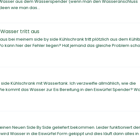
ft Wasser aus dem Wasserspender (wenn man den Wasseranschluss
deen wie man das...
Wasser tritt aus
us bei meinem side by side Kühlschrank tritt plötzlich aus dem Kühl
 kann hier der Fehler liegen? Hat jemand das gleiche Problem sch
side Kühlschrank mit Wassertank. Ich verzweifle allmählich, wie die
. Wie kommt das Wasser zur Eis Bereitung in den Eiswürfel Spender? 
nen Neuen Side By Side geliefert bekommen. Leider funktioniert de
rd Wasser in die Eiswürfel Form gekippt und dies läuft dann alles in