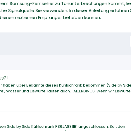
hrem Samsung-Fernseher zu Tonunterbrechungen kommt, lie
che Signalquelle Sie verwenden. In dieser Anleitung erfahren
d einem externen Empfänger beheben können.
us?!
ns. Wir haben über Bekannte dieses Kühlschrank bekommen (Side by Side
ei, Wasser und Eiswürfel laufen auch... ALLERDINGS: Wenn wir Eiswürfe
en Side by Side Kühlschrank RS6JA8811B1 angeschlossen. Seit dem