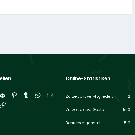
eilen
Online-Statistiken
Reddit
Pinterest
Tumblr
WhatsApp
E-Mail
Zurzeit aktive Mitglieder
12
Link
Zurzeit aktive Gäste
500
Besucher gesamt
512