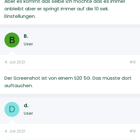
Aber es kommt das selbe ich möchte das es immer
anbleibt aber er springt immer auf die 10 sek.
Einstellungen.
B.
B
User
4. Juli 2021
#8
Der Screenshot ist von einem S20 5G. Das müsste dort
auftauchen.
d.
D
User
4. Juli 2021
#9