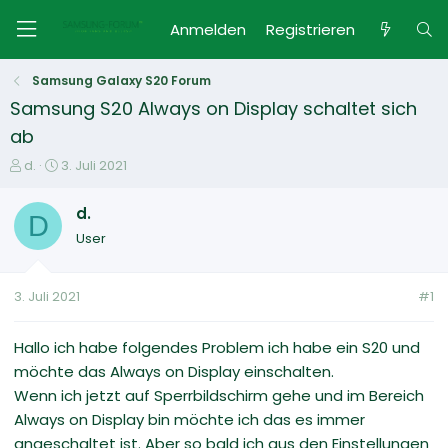
Anmelden
Registrieren
Samsung Galaxy S20 Forum
Samsung S20 Always on Display schaltet sich
ab
E
E
d.
3. Juli 2021
r
r
s
s
d.
D
t
t
User
e
e
l
l
l
l
3. Juli 2021
#1
e
t
r
a
m
Hallo ich habe folgendes Problem ich habe ein S20 und
möchte das Always on Display einschalten.
Wenn ich jetzt auf Sperrbildschirm gehe und im Bereich
Always on Display bin möchte ich das es immer
angeschaltet ist. Aber so bald ich aus den Einstellungen