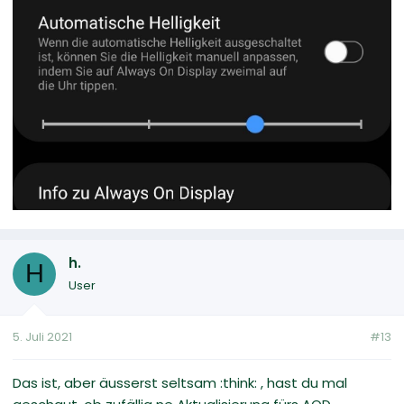
h.
H
User
5. Juli 2021
#13
Das ist, aber äusserst seltsam :think: , hast du mal