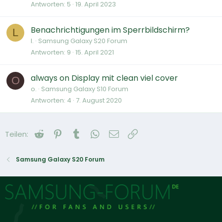
Antworten
5
19. April 2023
Benachrichtigungen im Sperrbildschirm?
L
l.
Samsung Galaxy S20 Forum
Antworten
9
15. April 2021
always on Display mit clean viel cover
O
o.
Samsung Galaxy S10 Forum
Antworten
4
7. August 2020
Reddit
Pinterest
Tumblr
WhatsApp
E-Mail
Link
Teilen:
Samsung Galaxy S20 Forum