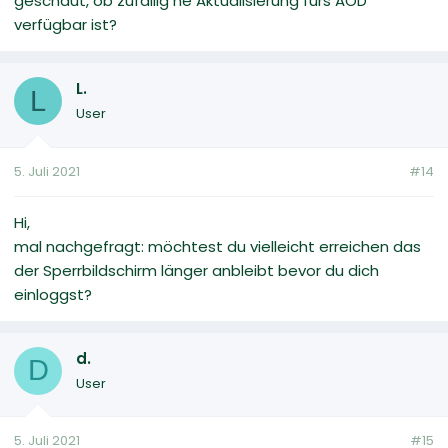
geschaut, ob zufällig ne Aktualisierung fürs AOD
verfügbar ist?
L.
L
User
5. Juli 2021
#14
Hi,
mal nachgefragt: möchtest du vielleicht erreichen das
der Sperrbildschirm länger anbleibt bevor du dich
einloggst?
d.
D
User
5. Juli 2021
#15