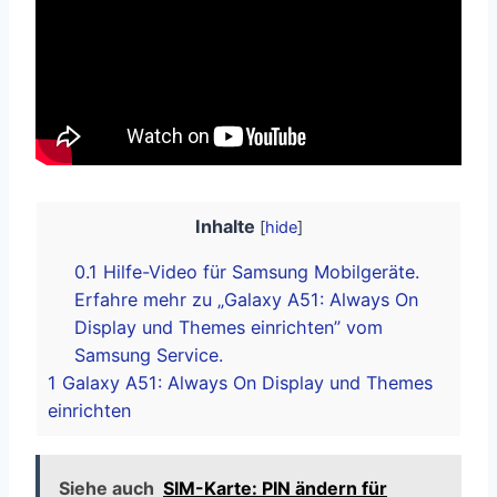
Inhalte
[
hide
]
0.1
Hilfe-Video für Samsung Mobilgeräte.
Erfahre mehr zu „Galaxy A51: Always On
Display und Themes einrichten” vom
Samsung Service.
1
Galaxy A51: Always On Display und Themes
einrichten
Siehe auch
SIM-Karte: PIN ändern für