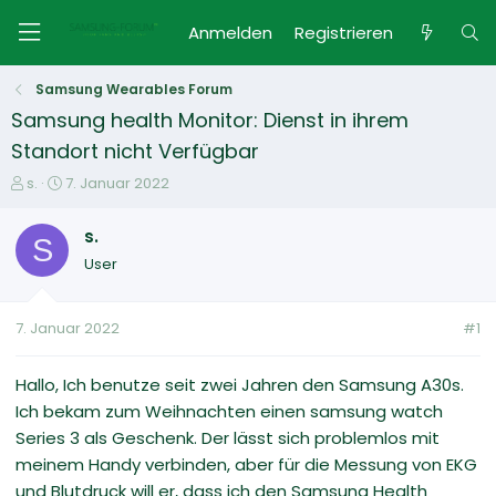
Anmelden
Registrieren
Samsung Wearables Forum
Samsung health Monitor: Dienst in ihrem
Standort nicht Verfügbar
E
E
s.
7. Januar 2022
r
r
s
s
s.
S
t
t
User
e
e
l
l
l
l
7. Januar 2022
#1
e
t
r
a
m
Hallo, Ich benutze seit zwei Jahren den Samsung A30s.
Ich bekam zum Weihnachten einen samsung watch
Series 3 als Geschenk. Der lässt sich problemlos mit
meinem Handy verbinden, aber für die Messung von EKG
und Blutdruck will er, dass ich den Samsung Health