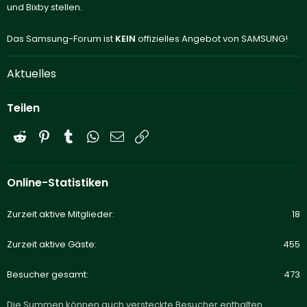
und Bixby stellen.
Das Samsung-Forum ist
KEIN
offizielles Angebot von SAMSUNG!
Aktuelles
Teilen
Reddit
Pinterest
Tumblr
WhatsApp
E-Mail
Link
Online-Statistiken
Zurzeit aktive Mitglieder
18
Zurzeit aktive Gäste
455
Besucher gesamt
473
Die Summen können auch versteckte Besucher enthalten.