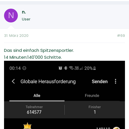
n.
N
User
31. März 2020
#69
Das sind einfach Spitzensportler.
14 Minuten:140'000 Schritte.