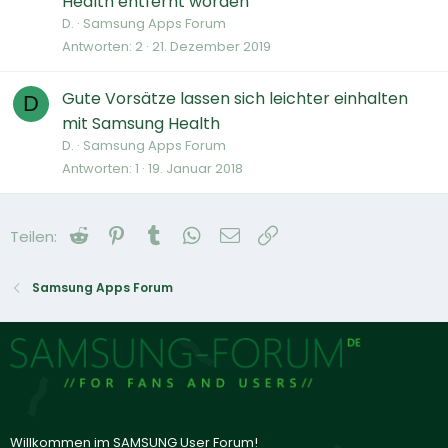
Health entfernt worden
D.
Samsung Apps Forum
Antworten
2
21. Dezember 2019
Gute Vorsätze lassen sich leichter einhalten
D
mit Samsung Health
D.
Samsung Apps Forum
Antworten
1
19. Januar 2018
Reddit
Pinterest
Tumblr
WhatsApp
E-Mail
Link
Teilen:
Samsung Apps Forum
Willkommen im SAMSUNG User Forum!