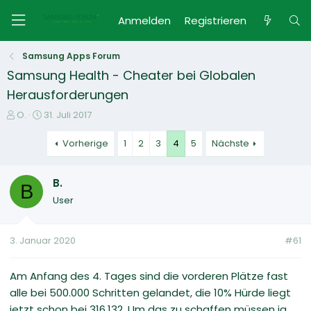
Anmelden
Registrieren
Samsung Apps Forum
Samsung Health - Cheater bei Globalen
Herausforderungen
E
E
O.
31. Juli 2017
r
r
s
s
Vorherige
1
2
3
4
5
Nächste
t
t
e
e
B.
l
l
B
l
l
User
e
t
r
a
m
3. Januar 2020
#61
Am Anfang des 4. Tages sind die vorderen Plätze fast
alle bei 500.000 Schritten gelandet, die 10% Hürde liegt
jetzt schon bei 316.132. Um das zu schaffen müssen ja