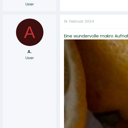
User
16. Februar 2024
A
Eine wundervolle makro Aufn
A.
User