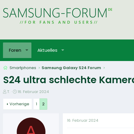
Foren
Aktuelles
Smartphones
Samsung Galaxy S24 Forum
S24 ultra schlechte Kamer
E
E
T.
16. Februar 2024
r
r
s
s
Vorherige
1
2
t
t
e
e
16. Februar 2024
l
l
A
l
l
e
t