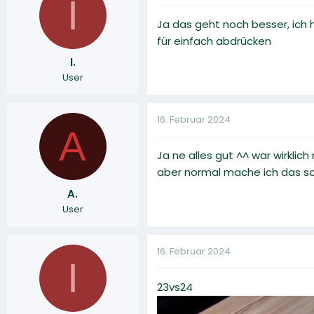
I
Ja das geht noch besser, ich h
für einfach abdrücken
I.
User
16. Februar 2024
A
Ja ne alles gut ^^ war wirkli
aber normal mache ich das so 
A.
User
16. Februar 2024
I
23vs24