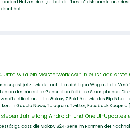
Standard Nutzer nicht ,selbst die "beste" dslr cam kann mie
 drauf hat
ltra wird ein Meisterwerk sein, hier ist das erste
Samsung ist jetzt wieder auf dem richtigen Weg mit der Veröf
iten an der nächsten Generation faltbare Smartphones. Die G
eröffentlicht und das Galaxy Z Fold 5 sowie das Flip 5 hab
rken → Google News, Telegram, Twitter, Facebook Keeping [.
 sieben Jahre lang Android- und One UI-Updates e
estätigt, dass die Galaxy S24-Serie im Rahmen der Nachh