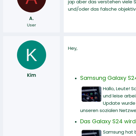
jap aber das verstehen viele 
r
a
und/oder das falsche objektiv
m
A.
User
K
Hey,
Kim
Samsung Galaxy S24 U
Hallo, Leute! 
und leise arbe
Update wurde v
unseren sozialen Netzwe
Das Galaxy S24 wird
Samsung hat b