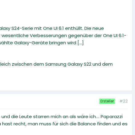
xy S24-Serie mit One UI 6.1 enthüllt. Die neue
er wesentliche Verbesserungen gegenüber der One UI 6.1-
hlte Galaxy-Geräte bringen wird [...]
rgleich zwischen dem Samsung Galaxy S22 und dem
#22
Ersteller
und die Leute starren mich an als wäre ich.... Paparazzi
 ja hast recht, man muss für sich die Balance finden und es