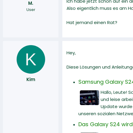
Ich habe jetzt schon auf ein 
M.
r
a
Also eigentlich muss es am Ha
User
m
Hat jemand einen Rat?
K
Hey,
Diese Lösungen und Anleitunge
Kim
Samsung Galaxy S24 U
Hallo, Leute! 
und leise arbe
Update wurde v
unseren sozialen Netzwe
Das Galaxy S24 wird