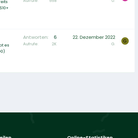
Aufrufe
558
U.
eits
 S10+
Antworten
6
22. Dezember 2022
G
Aufrufe
2K
G.
bt es
00)
eilen
Online-Statistiken