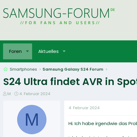
Foren
Aktuelles
Smartphones
Samsung Galaxy S24 Forum
S24 Ultra findet AVR in Spot
E
E
M.
4. Februar 2024
r
r
s
s
4. Februar 2024
t
t
M
e
e
Hi. Ich habe irgendwie das P
l
l
l
l
e
t