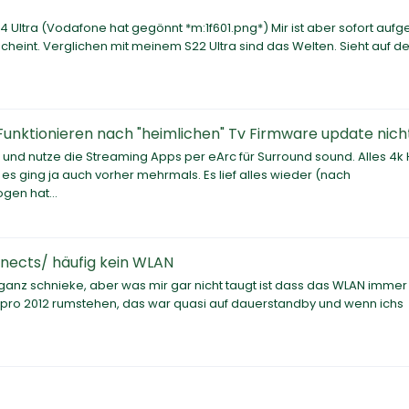
24 Ultra (Vodafone hat gegönnt *m:1f601.png*) Mir ist aber sofort aufge
cheint. Verglichen mit meinem S22 Ultra sind das Welten. Sieht auf 
ionieren nach "heimlichen" Tv Firmware update nicht 
und nutze die Streaming Apps per eArc für Surround sound. Alles 4k
s ging ja auch vorher mehrmals. Es lief alles wieder (nach
gen hat...
nnects/ häufig kein WLAN
h ganz schnieke, aber was mir gar nicht taugt ist dass das WLAN imme
pro 2012 rumstehen, das war quasi auf dauerstandby und wenn ichs