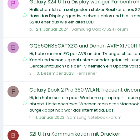
Galaxy S24 Ultra Display weniger Farbenfroh
P
Hallöchen. Ich bin seit gestern stolzer Besitzer eines S
dass das Display irgendwie etwas leblos und blass ers
S24U eher aus wie ein altes LCD...
p.
24. Januar 2024
Samsung Galaxy S24 Forum
GQ65QN85CATXZG und Denon AVR-X1700H Funkt
E
Hi, habe meinen PC per AVR an den TV angeschlossen 
Kabel und schon zig mal untereinander getauscht und e
Geräteumtausch) bis der TV heimlich ein Update vollzo
E.
13. Dezember 2023
Fernseher
Galaxy Book 2 Pro 360 WLAN: frequent disco
F
Hi, ich habe seit ein paar Wochen o.g. Laptop. Ist auc
abratzt. Hatte noch zwei Wochen mein altes Macbook 
aufgeklappt hab war das Internet da. Das...
f.
4. Januar 2023
Samsung Notebook Forum
S21 Ultra Kommunikation mit Drucker
B