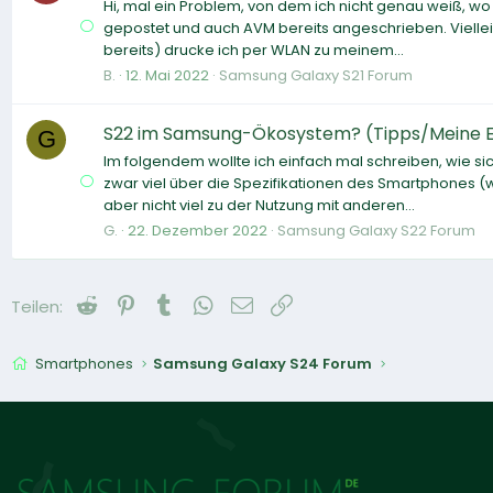
Hi, mal ein Problem, von dem ich nicht genau weiß, wo
gepostet und auch AVM bereits angeschrieben. Vielleich
bereits) drucke ich per WLAN zu meinem...
B.
12. Mai 2022
Samsung Galaxy S21 Forum
S22 im Samsung-Ökosystem? (Tipps/Meine 
G
Im folgendem wollte ich einfach mal schreiben, wie sic
zwar viel über die Spezifikationen des Smartphones (w
aber nicht viel zu der Nutzung mit anderen...
G.
22. Dezember 2022
Samsung Galaxy S22 Forum
Reddit
Pinterest
Tumblr
WhatsApp
E-Mail
Link
Teilen:
Smartphones
Samsung Galaxy S24 Forum