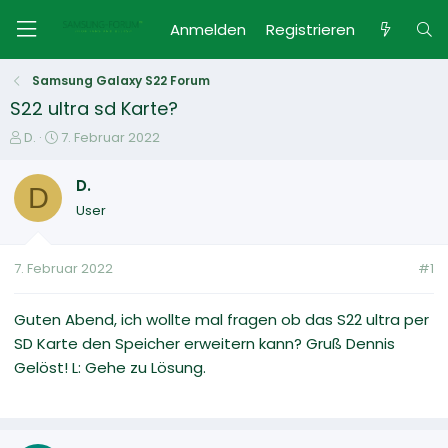
Anmelden
Registrieren
Samsung Galaxy S22 Forum
S22 ultra sd Karte?
E
E
D.
7. Februar 2022
r
r
s
s
D.
D
t
t
User
e
e
l
l
l
l
7. Februar 2022
#1
e
t
r
a
m
Guten Abend, ich wollte mal fragen ob das S22 ultra per
SD Karte den Speicher erweitern kann? Gruß Dennis
Gelöst! L: Gehe zu Lösung.