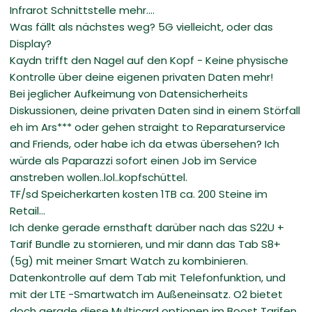
Infrarot Schnittstelle mehr....
Was fällt als nächstes weg? 5G vielleicht, oder das
Display?
Kaydn trifft den Nagel auf den Kopf - Keine physische
Kontrolle über deine eigenen privaten Daten mehr!
Bei jeglicher Aufkeimung von Datensicherheits
Diskussionen, deine privaten Daten sind in einem Störfall
eh im Ars*** oder gehen straight to Reparaturservice
and Friends, oder habe ich da etwas übersehen? Ich
würde als Paparazzi sofort einen Job im Service
anstreben wollen..lol..kopfschüttel.
TF/sd Speicherkarten kosten 1TB ca. 200 Steine im
Retail...
Ich denke gerade ernsthaft darüber nach das S22U +
Tarif Bundle zu stornieren, und mir dann das Tab S8+
(5g) mit meiner Smart Watch zu kombinieren.
Datenkontrolle auf dem Tab mit Telefonfunktion, und
mit der LTE -Smartwatch im Außeneinsatz. O2 bietet
doch gerade diese Multicard optionen im Boost Tarifen