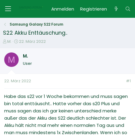
Anmelden
Registrieren
Samsung Galaxy S22 Forum
S22 Akku Enttäuschung..
E
E
M.
22. März 2022
r
r
s
s
M.
M
t
t
User
e
e
l
l
l
l
22. März 2022
#1
e
t
r
a
m
Habe das s22 vor 1 Woche bekommen und muss sagen
bin total enttäuscht.. Hatte vorher das s20 Plus und
muss sagen das ich gar keinen unterschied merke
außer das der Akku des S22 deutlich schlechter ist. Der
Akku hält nicht mal mehr einen normalen Tag aus und
man muss mindestens 1x Zwischenlanden. Wenn ich so