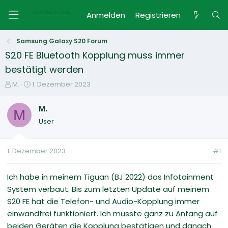
Anmelden
Registrieren
Samsung Galaxy S20 Forum
S20 FE Bluetooth Kopplung muss immer
bestätigt werden
E
E
M.
1. Dezember 2023
r
r
s
s
M.
M
t
t
User
e
e
l
l
l
l
1. Dezember 2023
#1
e
t
r
a
m
Ich habe in meinem Tiguan (BJ 2022) das Infotainment
System verbaut. Bis zum letzten Update auf meinem
S20 FE hat die Telefon- und Audio-Kopplung immer
einwandfrei funktioniert. Ich musste ganz zu Anfang auf
beiden Geräten die Kopplung bestätigen und danach