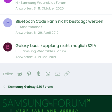
H.
Samsung Wearables Forum
Antworten
3
11. Oktober 2020
Bluetooth Code kann nicht bestätigt werden
F
F.
Smartphones
Antworten
8
29. April 2019
Galaxy buds kopplung nicht möglich S21A
B
B.
Samsung Wearables Forum
Antworten
3
21. Mai 2021
Reddit
Pinterest
Tumblr
WhatsApp
E-Mail
Link
Teilen:
Samsung Galaxy S20 Forum