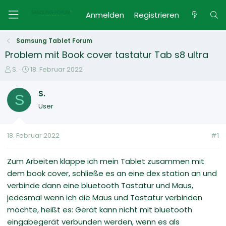
Anmelden
Registrieren
Samsung Tablet Forum
Problem mit Book cover tastatur Tab s8 ultra
E
E
S.
18. Februar 2022
r
r
s
s
S.
S
t
t
User
e
e
l
l
l
l
18. Februar 2022
#1
e
t
r
a
m
Zum Arbeiten klappe ich mein Tablet zusammen mit
dem book cover, schließe es an eine dex station an und
verbinde dann eine bluetooth Tastatur und Maus,
jedesmal wenn ich die Maus und Tastatur verbinden
möchte, heißt es: Gerät kann nicht mit bluetooth
eingabegerät verbunden werden, wenn es als