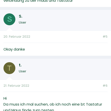
verbindung zu der maus und Tastatur
S.
S
User
20. Februar 2022
#5
Okay danke
t.
T
User
21. Februar 2022
#6
Hi
Da muss ich mal suchen, ob ich noch eine bt Tastatur
und Maus finde zum testen.