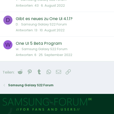
Antworten
43
6. August 2022
Gibt es neues zu One Ui 4.1.1?
D
D.
Samsung Galaxy S22 Forum
Antworten
13
10. August 2022
One UI 5 Beta Program
W
w.
Samsung Galaxy S22 Forum
Antworten
6
25. September 2022
Reddit
Pinterest
Tumblr
WhatsApp
E-Mail
Link
Teilen:
Samsung Galaxy S22 Forum