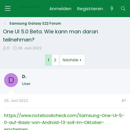
Anmelden
Registrieren
Samsung Galaxy S22 Forum
One UI 5.0 Beta. Wie kann man daran
teilnehmen?
E
E
D.
26. Juni 2022
r
r
s
s
1
2
Nächste
t
t
e
e
D.
l
l
D
l
l
User
e
t
r
a
m
26. Juni 2022
#1
https://www.notebookcheck.com/Samsung-One-UI-5-
0-auf-Basis-von-Android-13-soll-im-Oktober-
erscheinen...