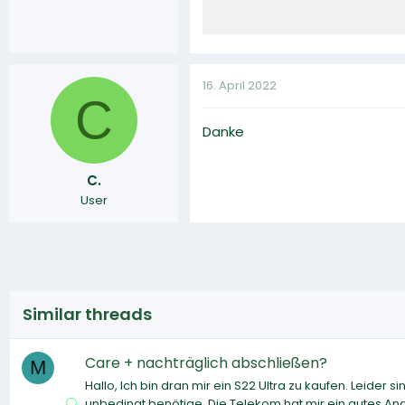
16. April 2022
C
Danke
C.
User
Similar threads
Care + nachträglich abschließen?
M
Hallo, Ich bin dran mir ein S22 Ultra zu kaufen. Leider 
unbedingt benötige. Die Telekom hat mir ein gutes A