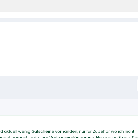
sind aktuell wenig Gutscheine vorhanden, nur für Zubehör wo ich nicht
ngebot gemacht mit einer Vertragsverlängerung. Nun meine Frage. Ka