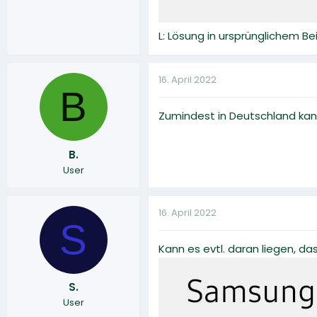
L: Lösung in ursprünglichem B
16. April 2022
B
Zumindest in Deutschland kan
B.
User
16. April 2022
S
Kann es evtl. daran liegen, da
S.
User