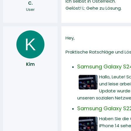
Ich selbst in Österreich.
C.
r
a
Gelöst! L: Gehe zu Lösung.
User
m
K
Hey,
Praktische Ratschläge und Lö
Kim
Samsung Galaxy S24 U
Hallo, Leute! 
und leise arbe
Update wurde v
unseren sozialen Netzwe
Samsung Galaxy S22 
Haben Sie die
iPhone 14 sehe