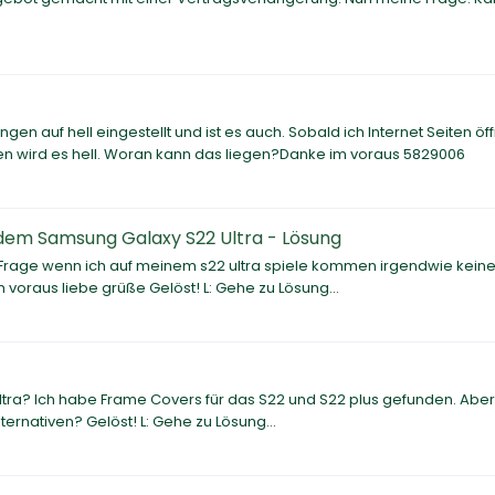
ngen auf hell eingestellt und ist es auch. Sobald ich Internet Seiten öf
ngen wird es hell. Woran kann das liegen?Danke im voraus 5829006
em Samsung Galaxy S22 Ultra - Lösung
rage wenn ich auf meinem s22 ultra spiele kommen irgendwie keine
voraus liebe grüße Gelöst! L: Gehe zu Lösung...
ltra? Ich habe Frame Covers für das S22 und S22 plus gefunden. Aber
ternativen? Gelöst! L: Gehe zu Lösung...