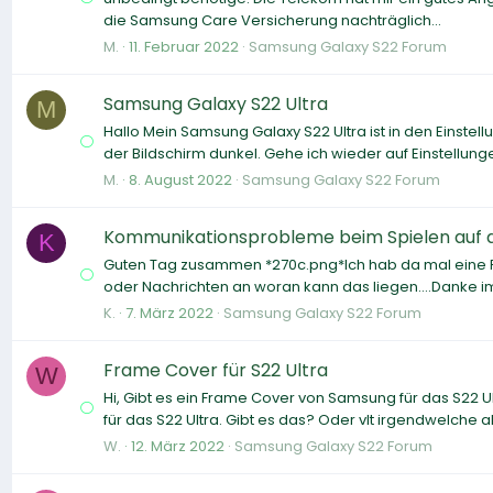
die Samsung Care Versicherung nachträglich...
M.
11. Februar 2022
Samsung Galaxy S22 Forum
Samsung Galaxy S22 Ultra
M
Hallo Mein Samsung Galaxy S22 Ultra ist in den Einstellu
der Bildschirm dunkel. Gehe ich wieder auf Einstellu
M.
8. August 2022
Samsung Galaxy S22 Forum
Kommunikationsprobleme beim Spielen auf d
K
Guten Tag zusammen *270c.png*Ich hab da mal eine F
oder Nachrichten an woran kann das liegen....Danke im 
K.
7. März 2022
Samsung Galaxy S22 Forum
Frame Cover für S22 Ultra
W
Hi, Gibt es ein Frame Cover von Samsung für das S22 U
für das S22 Ultra. Gibt es das? Oder vlt irgendwelche al
W.
12. März 2022
Samsung Galaxy S22 Forum