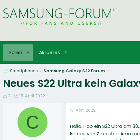
Foren
Aktuelles
Smartphones
Samsung Galaxy S22 Forum
Neues S22 Ultra kein Gala
E
E
C.
15. April 2022
r
r
s
s
15. April 2022
t
t
C
e
e
Hallo. Hab ein S22 Ultra am 30
l
l
l
l
Ist neu von Zoks über Amazon
e
t