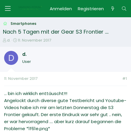
Anmelden
Registrieren
Smartphones
Nach 5 Tagen mit der Gear S3 Frontier ....
E
E
d.
11. November 2017
r
r
s
s
d.
D
t
t
User
e
e
l
l
l
l
11. November 2017
#1
e
t
r
a
m
... bin ich wirklich enttäuscht!!!
Angelockt durch diverse gute Testbericht und Youtube-
Videos habe ich mir am letzten Donnerstag die S3
Frontier gekauft. Der erste Eindruck war sehr gut .. nein,
er war hervorragend .... aber kurz darauf begannen die
Probleme *1f61e.png*