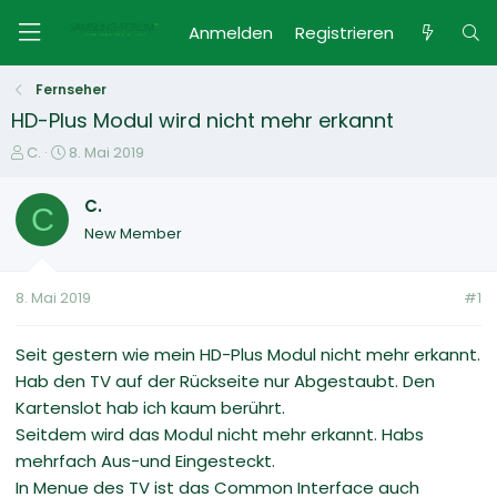
Anmelden
Registrieren
Fernseher
HD-Plus Modul wird nicht mehr erkannt
E
E
C.
8. Mai 2019
r
r
s
s
C.
C
t
t
New Member
e
e
l
l
l
l
8. Mai 2019
#1
e
t
r
a
m
Seit gestern wie mein HD-Plus Modul nicht mehr erkannt.
Hab den TV auf der Rückseite nur Abgestaubt. Den
Kartenslot hab ich kaum berührt.
Seitdem wird das Modul nicht mehr erkannt. Habs
mehrfach Aus-und Eingesteckt.
In Menue des TV ist das Common Interface auch