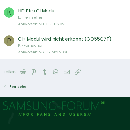
HD Plus CI Modul
K
k.
Fernseher
Antworten
28
8. Juli 2020
CI+ Modul wird nicht erkannt (GQ55Q7F)
P
P.
Fernseher
Antworten
26
15. Mai 2020
Reddit
Pinterest
Tumblr
WhatsApp
E-Mail
Link
Teilen:
Fernseher