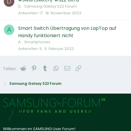
D
D.
Samsung Galaxy S22 Forum
Antworten
17
18. November 2023
Smart Switch Übertragung von LapTop auf
A
Handy funktioniert nicht
A.
Smartphones
Antworten
5
5. Februar 2022
Reddit
Pinterest
Tumblr
WhatsApp
E-Mail
Link
Teilen:
Samsung Galaxy S22 Forum
Willkommen im SAMSUNG User Forum!