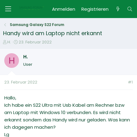
Anmelden
Registrieren
Samsung Galaxy S22 Forum
Handy wird am Laptop nicht erkannt
E
E
H.
23. Februar 2022
r
r
s
s
H.
H
t
t
User
e
e
l
l
l
l
23. Februar 2022
#1
e
t
r
a
m
Hallo,
Ich habe ein S22 Ultra mit Usb Kabel am Rechner bzw
am Laptop mit Windows 10 verbunden. Es wird nicht
erkannt sondern das Handy wird nur geladen. Was kann
ich dagegen machen?
Lg