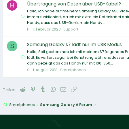
Übertragung von Daten über USB-Kabel?
H
Hallo, Ich habe auf meinem Samsung Galaxy A50 Videos, 
immer funktioniert, da ich mir extra ein Datenkabel da
Handy, dass das USB-Gerät mein Handy...
H.
1. Februar 2023
Support
Samsung Galaxy s7 lädt nur im USB Modus
S
Hallo, Seit gestern hab ich mit meinem S7 folgendes Pr
lädt. Es verliert sogar bei Benutzung währenddessen a
dann gezeigt das das Handy nur mit 100-350...
S.
1. August 2018
Smartphones
Reddit
Pinterest
Tumblr
WhatsApp
E-Mail
Link
Teilen:
Smartphones
Samsung Galaxy A Forum