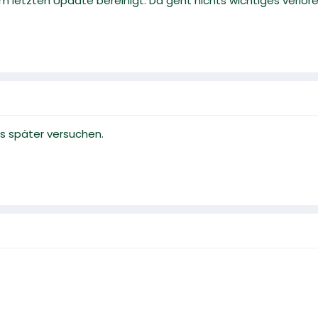
om letzten Update bereinigt. Da geht nichts wichtiges verlor
pps später versuchen.