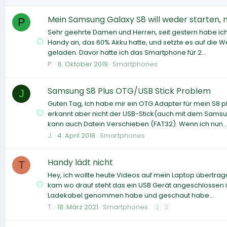
Mein Samsung Galaxy S8 will weder starten, n
P
Sehr geehrte Damen und Herren, seit gestern habe ic
Handy an, das 60% Akku hatte, und setzte es auf die 
geladen. Davor hatte ich das Smartphone für 2...
P.
6. Oktober 2019
Smartphones
Samsung S8 Plus OTG/USB Stick Problem
J
Guten Tag, Ich habe mir ein OTG Adapter für mein S8 
erkannt aber nicht der USB-Stick(auch mit dem Samsu
kann auch Datein Verschieben (FAT32). Wenn ich nun..
J.
4. April 2018
Smartphones
Handy lädt nicht
T
Hey, ich wollte heute Videos auf mein Laptop übertra
kam wo drauf steht das ein USB Gerät angeschlossen ist
Ladekabel genommen habe und geschaut habe...
T.
18. März 2021
Smartphones
2
3