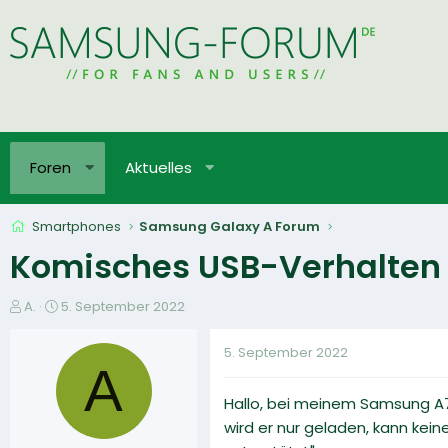
Foren
Aktuelles
Smartphones
Samsung Galaxy A Forum
Komisches USB-Verhalten
E
E
A.
5. September 2022
r
r
s
s
5. September 2022
t
t
A
e
e
Hallo, bei meinem Samsung A7
l
l
l
l
wird er nur geladen, kann kei
e
t