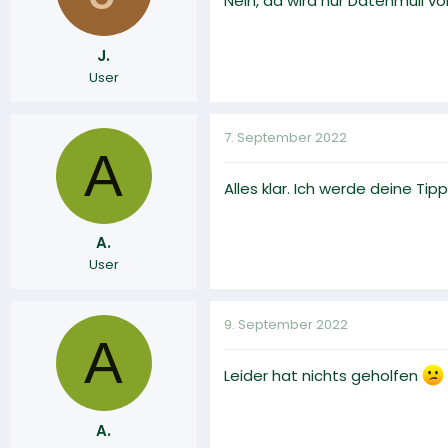
Nein, da wird nur Datenmüll v
J.
User
7. September 2022
A
Alles klar. Ich werde deine Ti
A.
User
9. September 2022
A
Leider hat nichts geholfen
A.