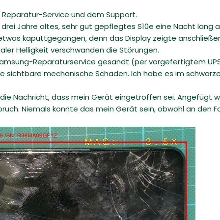
 Reparatur-Service und dem Support.
n drei Jahre altes, sehr gut gepflegtes S10e eine Nacht lang
detwas kaputtgegangen, denn das Display zeigte anschließe
maler Helligkeit verschwanden die Störungen.
amsung-Reparaturservice gesandt (per vorgefertigtem UPS-
 sichtbare mechanische Schäden. Ich habe es im schwarzen 
ie Nachricht, dass mein Gerät eingetroffen sei. Angefügt war
bruch. Niemals konnte das mein Gerät sein, obwohl an den Fot