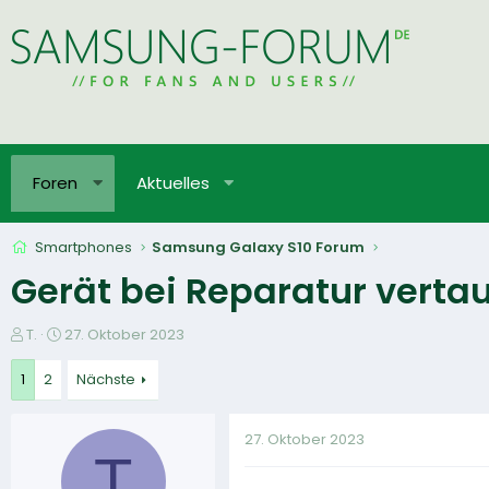
Foren
Aktuelles
Smartphones
Samsung Galaxy S10 Forum
Gerät bei Reparatur vertau
E
E
T.
27. Oktober 2023
r
r
s
s
1
2
Nächste
t
t
e
e
27. Oktober 2023
l
l
T
l
l
e
t