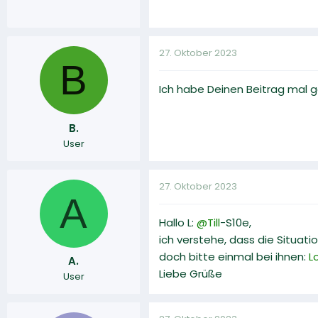
27. Oktober 2023
B
Ich habe Deinen Beitrag mal g
B.
User
27. Oktober 2023
A
Hallo L:
@Till
-S10e,
ich verstehe, dass die Situati
doch bitte einmal bei ihnen:
L
A.
Liebe Grüße
User