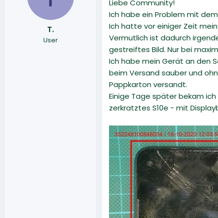
Liebe Community!
r
a
Ich habe ein Problem mit dem
m
Ich hatte vor einiger Zeit mei
T.
Vermutlich ist dadurch irgen
User
gestreiftes Bild. Nur bei maxi
Ich habe mein Gerät an den S
beim Versand sauber und ohne
Pappkarton versandt.
Einige Tage später bekam ich d
zerkratztes S10e - mit Display