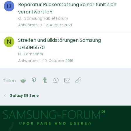
Reparatur Rückerstattung keiner fühlt sich
D
verantwortlich
d.
Samsung Tablet Forum
Antworten
3
12. August 2021
Streifen und Bildstörungen Samsung
N
UE50H5570
N.
Fernseher
Antworten
1
19. Oktober 2016
Reddit
Pinterest
Tumblr
WhatsApp
E-Mail
Link
Teilen:
Galaxy S9 Serie