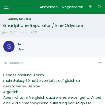
Anmelden
Registrieren
Galaxy S9 Serie
Smartphone Reparatur / Eine Odyssee
E
E
s.
20. Januar 2019
r
r
s
s
s.
S
t
t
User
e
e
l
l
l
l
20. Januar 2019
#1
e
t
r
a
m
Liebes Samsung-Team,
mein Galaxy S9 hatte von jetzt auf gleich ein
gebrochenes Display.
Ärgerlich.
Aber nichts im Vergleich dazu wie es weiter geht... Anbei
eine kurze chronologische Auflistung der Ereignisse: