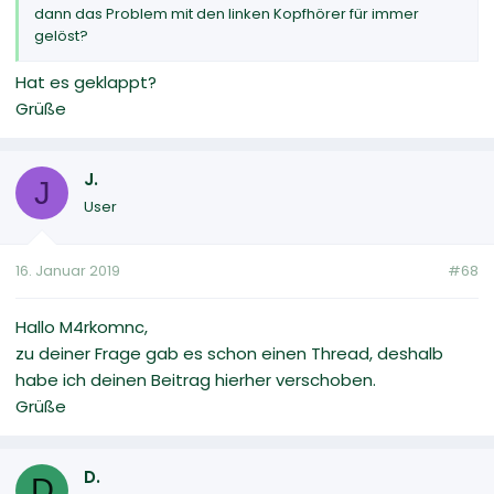
dann das Problem mit den linken Kopfhörer für immer
gelöst?
Hat es geklappt?
Grüße
J.
J
User
16. Januar 2019
#68
Hallo M4rkomnc,
zu deiner Frage gab es schon einen Thread, deshalb
habe ich deinen Beitrag hierher verschoben.
Grüße
D.
D