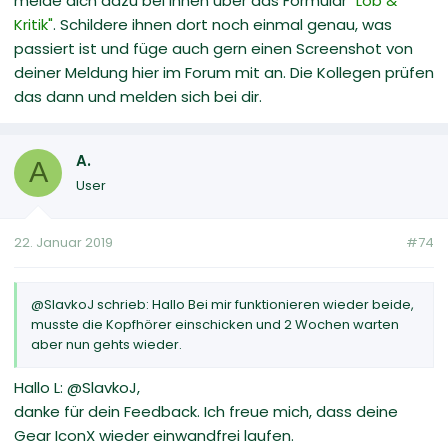
melde dich dazu bei ihnen über das Formular "
Lob &
Kritik"
. Schildere ihnen dort noch einmal genau, was
passiert ist und füge auch gern einen Screenshot von
deiner Meldung hier im Forum mit an. Die Kollegen prüfen
das dann und melden sich bei dir.
A.
A
User
22. Januar 2019
#74
@SlavkoJ schrieb: Hallo Bei mir funktionieren wieder beide,
musste die Kopfhörer einschicken und 2 Wochen warten
aber nun gehts wieder.
Hallo L: @SlavkoJ,
danke für dein Feedback. Ich freue mich, dass deine
Gear IconX wieder einwandfrei laufen.