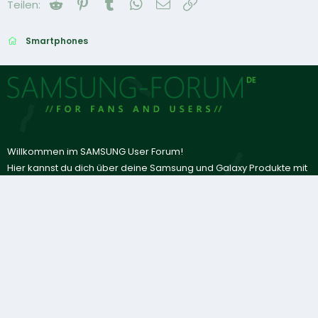
Reddit
Pinterest
Tumblr
WhatsApp
E-Mail
Link
Teilen:
Smartphones
Willkommen im SAMSUNG User Forum!
Hier kannst du dich über deine Samsung und Galaxy Produkte mit
anderen Usern austauschen oder Fragen zum Thema Android
und Bixby stellen.
Das Samsung-Forum ist
KEIN
offizielles Angebot von SAMSUNG!
Aktuelles
Teilen