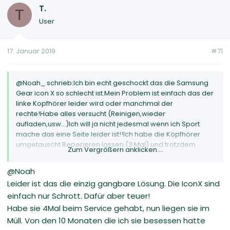
T.
T
User
17. Januar 2019
#71
@Noah_ schrieb:Ich bin echt geschockt das die Samsung
Gear icon X so schlecht ist.Mein Problem ist einfach das der
linke Kopfhörer leider wird oder manchmal der
rechte!Habe alles versucht (Reinigen,wieder
aufladen,usw...)Ich will ja nicht jedesmal wenn ich Sport
mache das eine Seite leider ist!!Ich habe die Kopfhörer
umgetauscht Reperieren lassen (3 Mal) und trotzdem
Zum Vergrößern anklicken....
nichts passiert!(Wenn es keine Lösung gibt's, Wechsel ich
zum Apfelladen neben an!!!)
@Noah
Leider ist das die einzig gangbare Lösung. Die IconX sind
einfach nur Schrott. Dafür aber teuer!
Habe sie 4Mal beim Service gehabt, nun liegen sie im
Müll. Von den 10 Monaten die ich sie besessen hatte