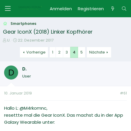
Anmelden
Registrieren
Smartphones
Gear IconX (2018) Linker Kopfhörer
E
E
U.
22. Dezember 2017
r
r
s
s
Vorherige
1
2
3
4
5
Nächste
t
t
e
e
D.
l
l
D
l
l
User
e
t
r
a
m
10. Januar 2019
#61
Hallo L: @M4rkomnc,
resettte mal die Gear IconX. Das machst du in der App
Galaxy Wearable unter: