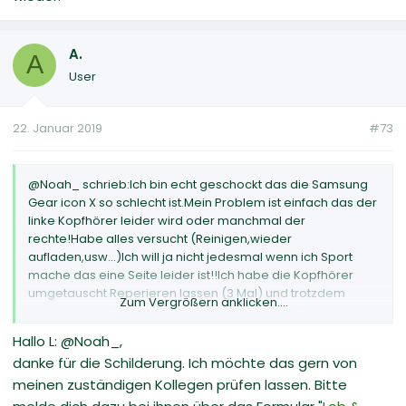
A.
A
User
22. Januar 2019
#73
@Noah_ schrieb:Ich bin echt geschockt das die Samsung
Gear icon X so schlecht ist.Mein Problem ist einfach das der
linke Kopfhörer leider wird oder manchmal der
rechte!Habe alles versucht (Reinigen,wieder
aufladen,usw...)Ich will ja nicht jedesmal wenn ich Sport
mache das eine Seite leider ist!!Ich habe die Kopfhörer
umgetauscht Reperieren lassen (3 Mal) und trotzdem
Zum Vergrößern anklicken....
nichts passiert!(Wenn es keine Lösung gibt's, Wechsel ich
zum Apfelladen neben an!!!)
Hallo L: @Noah_,
danke für die Schilderung. Ich möchte das gern von
meinen zuständigen Kollegen prüfen lassen. Bitte