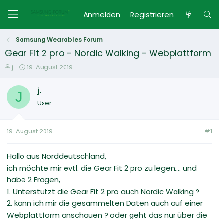
Anmelden
Registrieren
Samsung Wearables Forum
Gear Fit 2 pro - Nordic Walking - Webplattform
E
E
j.
19. August 2019
r
r
s
s
j.
J
t
t
User
e
e
l
l
l
l
19. August 2019
#1
e
t
r
a
m
Hallo aus Norddeutschland,
ich möchte mir evtl. die Gear Fit 2 pro zu legen.... und
habe 2 Fragen,
1. Unterstützt die Gear Fit 2 pro auch Nordic Walking ?
2. kann ich mir die gesammelten Daten auch auf einer
Webplattform anschauen ? oder geht das nur über die