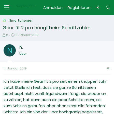
Anmelden
Registrieren
Smartphones
Gear fit 2 pro hängt beim Schrittzähler
E
E
n.
11. Januar 2019
r
r
s
s
n.
N
t
t
User
e
e
l
l
l
l
11. Januar 2019
#1
e
t
r
a
m
Ich habe meine Gear fit 2 pro seit einem knappen Jahr.
Jetzt Stelle ich fest, dass sie ganze Schrittserien
überhaupt nicht zählt. Irgendwann fängt sie wieder an
zu zählen, hat dann auch ein paar Schritte mehr, als
zum Schluss gelaufen, aber eben nicht alle fehlenden
Schritte. Ich bin von der Gear hochgradig begeistert,