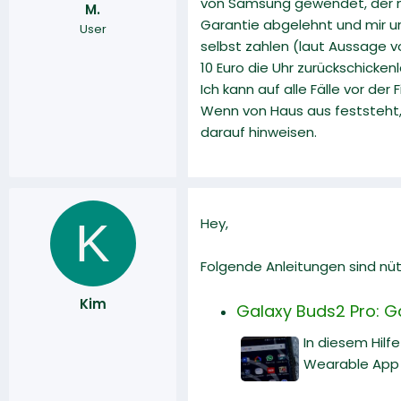
von Samsung gewendet, der mi
M.
r
a
Garantie abgelehnt und mir unt
User
m
selbst zahlen (laut Aussage v
10 Euro die Uhr zurückschickenl
Ich kann auf alle Fälle vor d
Wenn von Haus aus feststeht,
darauf hinweisen.
K
Hey,
Folgende Anleitungen sind nüt
Kim
Galaxy Buds2 Pro: 
In diesem Hilf
Wearable App 