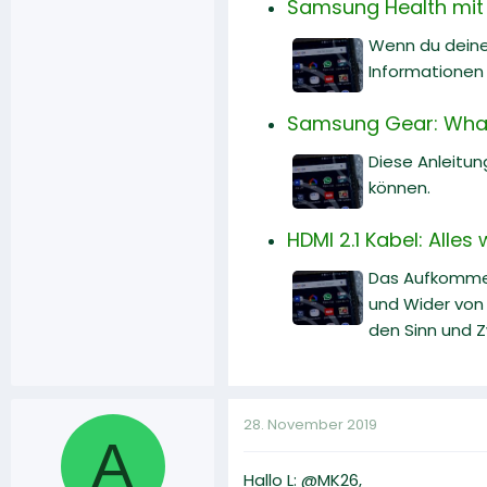
Samsung Health mit 
Wenn du deine
Informationen
Samsung Gear: What
Diese Anleitu
können.
HDMI 2.1 Kabel: Alle
Das Aufkommen
und Wider von H
den Sinn und 
28. November 2019
A
Hallo L: @MK26,