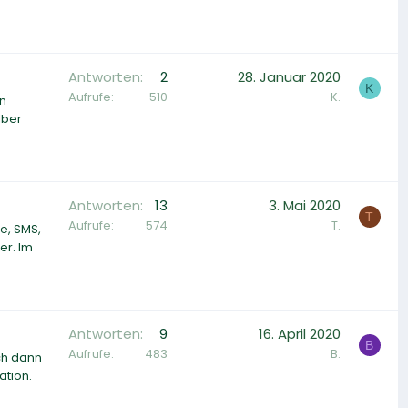
Antworten
2
28. Januar 2020
K
Aufrufe
510
K.
en
lber
Antworten
13
3. Mai 2020
T
Aufrufe
574
T.
e, SMS,
er. Im
Antworten
9
16. April 2020
B
Aufrufe
483
B.
ch dann
ation.