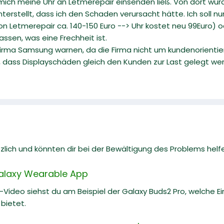
ch meine Uhr an Letmerepair einsenden ließ. Von dort wur
erstellt, dass ich den Schaden verursacht hätte. Ich soll nu
on Letmerepair ca. 140-150 Euro --> Uhr kostet neu 99Euro) o
assen, was eine Frechheit ist.
er Firma Samsung warnen, da die Firma nicht um kundenorienti
 dass Displayschäden gleich den Kunden zur Last gelegt wer
zlich und könnten dir bei der Bewältigung des Problems helf
Galaxy Wearable App
e-Video siehst du am Beispiel der Galaxy Buds2 Pro, welche E
bietet.