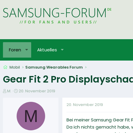
Foren
Aktuelles
Mobil
Samsung Wearables Forum
Gear Fit 2 Pro Displaysc
E
E
M.
20. November 2019
r
r
s
s
20. November 2019
t
t
M
e
e
Bei meiner Samsung Gear Fit P
l
l
l
l
Da ich nichts gemacht habe, 
e
t