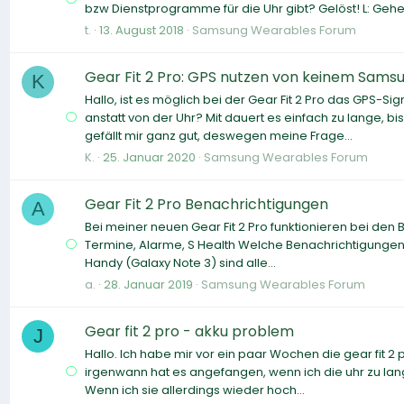
bzw Dienstprogramme für die Uhr gibt? Gelöst! L: Geh
t.
13. August 2018
Samsung Wearables Forum
Gear Fit 2 Pro: GPS nutzen von keinem Sam
K
Hallo, ist es möglich bei der Gear Fit 2 Pro das GPS
anstatt von der Uhr? Mit dauert es einfach zu lange, b
gefällt mir ganz gut, deswegen meine Frage...
K.
25. Januar 2020
Samsung Wearables Forum
Gear Fit 2 Pro Benachrichtigungen
A
Bei meiner neuen Gear Fit 2 Pro funktionieren bei den
Termine, Alarme, S Health Welche Benachrichtigungen n
Handy (Galaxy Note 3) sind alle...
a.
28. Januar 2019
Samsung Wearables Forum
Gear fit 2 pro - akku problem
J
Hallo. Ich habe mir vor ein paar Wochen die gear fit 
irgenwann hat es angefangen, wenn ich die uhr zu lange
Wenn ich sie allerdings wieder hoch...