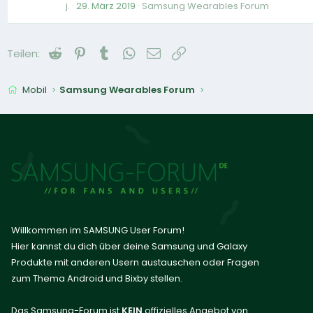
j.
29. März 2019
Samsung Wearables Forum
Reddit
Pinterest
Tumblr
WhatsApp
E-Mail
Link
Teilen:
Mobil
Samsung Wearables Forum
Willkommen im SAMSUNG User Forum!
Hier kannst du dich über deine Samsung und Galaxy
Produkte mit anderen Usern austauschen oder Fragen
zum Thema Android und Bixby stellen.
Das Samsung-Forum ist
KEIN
offizielles Angebot von