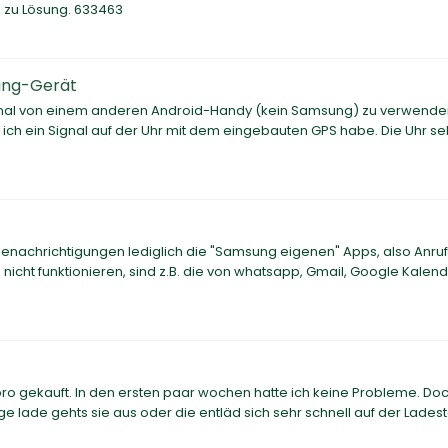
e zu Lösung. 633463
sung-Gerät
-Signal von einem anderen Android-Handy (kein Samsung) zu verwend
is ich ein Signal auf der Uhr mit dem eingebauten GPS habe. Die Uhr se
 Benachrichtigungen lediglich die "Samsung eigenen" Apps, also Anruf
icht funktionieren, sind z.B. die von whatsapp, Gmail, Google Kalend
2 pro gekauft. In den ersten paar wochen hatte ich keine Probleme. Do
 lade gehts sie aus oder die entläd sich sehr schnell auf der Ladest