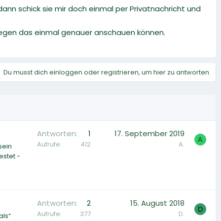
n schick sie mir doch einmal per Privatnachricht und
llegen das einmal genauer anschauen können.
Du musst dich einloggen oder registrieren, um hier zu antworten.
Antworten
1
17. September 2019
A
Aufrufe
412
A.
sein
estet -
Antworten
2
15. August 2018
D
Aufrufe
377
D.
als“