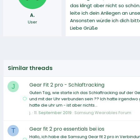
das klingt aber nicht so schön
leite ich dein Anliegen an u
A.
Ansonsten würde ich dich bitt
User
Liebe Grüße
Similar threads
Gear Fit 2 pro - Schlaftracking
J
Guten Tag, wie starte ich das Schlaftracking auf der G
und mit der Uhr verbunden sein ?? Ich hatte irgendwo 
hatte die uhr um - ist aber nichts...
j.
11. September 2019
Samsung Wearables Forum
Gear fit 2 pro essentials bei ios
T
Hallo, ich habe die Samsung Gear fit 2 pro in Verbindu