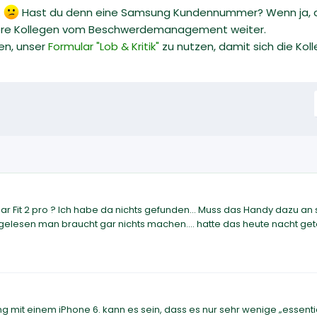
.
Hast du denn eine Samsung Kundennummer? Wenn ja, dan
nsere Kollegen vom Beschwerdemanagement weiter.
en, unser
Formular "Lob & Kritik"
zu nutzen, damit sich die Ko
ear Fit 2 pro ? Ich habe da nichts gefunden... Muss das Handy dazu an 
gelesen man braucht gar nichts machen.... hatte das heute nacht get
ng mit einem iPhone 6. kann es sein, dass es nur sehr wenige „essenti