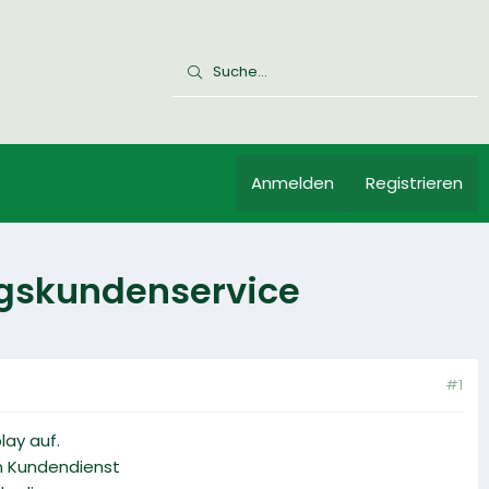
Anmelden
Registrieren
ngskundenservice
#1
lay auf.
n Kundendienst