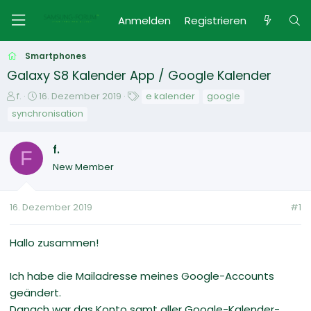
Anmelden
Registrieren
Smartphones
Galaxy S8 Kalender App / Google Kalender
E
E
S
f.
16. Dezember 2019
e kalender
google
r
r
c
synchronisation
s
s
h
t
t
l
f.
e
e
a
F
l
l
g
New Member
l
l
w
e
t
o
r
a
r
16. Dezember 2019
#1
m
t
e
Hallo zusammen!
Ich habe die Mailadresse meines Google-Accounts
geändert.
Danach war das Konto samt aller Google-Kalender-