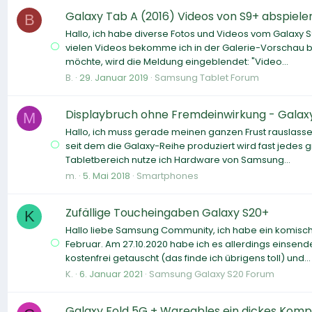
Galaxy Tab A (2016) Videos von S9+ abspiele
B
Hallo, ich habe diverse Fotos und Videos vom Galaxy S
vielen Videos bekomme ich in der Galerie-Vorschau be
möchte, wird die Meldung eingeblendet: "Video...
B.
29. Januar 2019
Samsung Tablet Forum
Displaybruch ohne Fremdeinwirkung - Galax
M
Hallo, ich muss gerade meinen ganzen Frust rauslasse
seit dem die Galaxy-Reihe produziert wird fast jedes g
Tabletbereich nutze ich Hardware von Samsung...
m.
5. Mai 2018
Smartphones
Zufällige Toucheingaben Galaxy S20+
K
Hallo liebe Samsung Community, ich habe ein komisc
Februar. Am 27.10.2020 habe ich es allerdings einsend
kostenfrei getauscht (das finde ich übrigens toll) und...
K.
6. Januar 2021
Samsung Galaxy S20 Forum
Galaxy Fold 5G + Wareables ein dickes Kompl