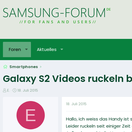
Foren
Aktuelles
Smartphones
Galaxy S2 Videos ruckeln
E
E
E.
18. Juli 2015
r
r
s
s
18. Juli 2015
t
t
E
e
e
Hallo, ich weiss das Handy is
l
l
l
l
Leider ruckeln seit einiger Z
e
t