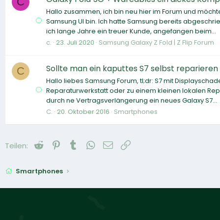
C
Hallo zusammen, ich bin neu hier im Forum und möcht
Samsung UI bin. Ich hatte Samsung bereits abgeschri
ich lange Jahre ein treuer Kunde, angefangen beim...
c.
23. Juli 2020
Samsung Galaxy Z Fold | Z Flip Forum
Sollte man ein kaputtes S7 selbst reparieren
C
Hallo liebes Samsung Forum, tl;dr: S7 mit Displayschaden
Reparaturwerkstatt oder zu einem kleinen lokalen Repar
durch ne Vertragsverlängerung ein neues Galaxy S7...
C.
20. Oktober 2016
Smartphones
Reddit
Pinterest
Tumblr
WhatsApp
E-Mail
Link
Teilen:
Smartphones