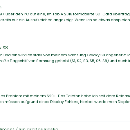
n
9+ über den PC auf eine, im Tab A 2016 formatierte SD-Card übertrag
reits nur ein Ausrufzeichen angezeigt. Wenn ich so etwas abspielen
y S8
n und bin wirklich stark von meinem Samsung Galaxy S8 angenervt. 
roße Flagschiff von Samsung gehabt (S1, S2, S3, S5, S6, S8) und auch 
hes Problem mit meinem S20+. Das Telefon habe ich seit dem Releas
en müssen aufgrund eines Display Fehlers, hierbei wurde mein Displa
iment / Ein großes Fiasko