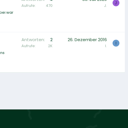
J
Aufrufe
470
J.
bei war
Antworten
2
26. Dezember 2016
I
Aufrufe
2K
I.
ens