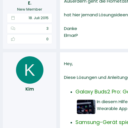
Außerdem geht die Hometaste
E.
r
a
New Member
m
hat hier jemand Lösungsideen
18. Juli 2015
Danke
3
ElmarP
0
K
Hey,
Diese Lösungen und Anleitunge
Kim
Galaxy Buds2 Pro: 
In diesem Hilf
Wearable App 
Samsung-Gerät spiel