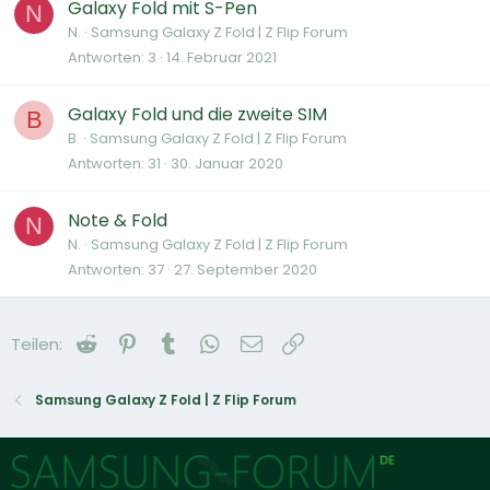
Galaxy Fold mit S-Pen
N
N.
Samsung Galaxy Z Fold | Z Flip Forum
Antworten
3
14. Februar 2021
Galaxy Fold und die zweite SIM
B
B.
Samsung Galaxy Z Fold | Z Flip Forum
Antworten
31
30. Januar 2020
Note & Fold
N
N.
Samsung Galaxy Z Fold | Z Flip Forum
Antworten
37
27. September 2020
Reddit
Pinterest
Tumblr
WhatsApp
E-Mail
Link
Teilen:
Samsung Galaxy Z Fold | Z Flip Forum