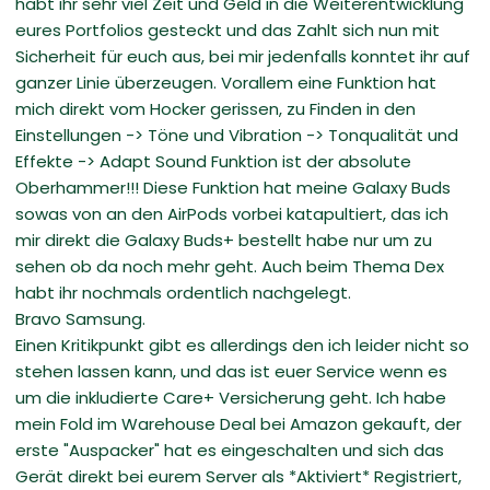
habt ihr sehr viel Zeit und Geld in die Weiterentwicklung
eures Portfolios gesteckt und das Zahlt sich nun mit
Sicherheit für euch aus, bei mir jedenfalls konntet ihr auf
ganzer Linie überzeugen. Vorallem eine Funktion hat
mich direkt vom Hocker gerissen, zu Finden in den
Einstellungen -> Töne und Vibration -> Tonqualität und
Effekte -> Adapt Sound Funktion ist der absolute
Oberhammer!!! Diese Funktion hat meine Galaxy Buds
sowas von an den AirPods vorbei katapultiert, das ich
mir direkt die Galaxy Buds+ bestellt habe nur um zu
sehen ob da noch mehr geht. Auch beim Thema Dex
habt ihr nochmals ordentlich nachgelegt.
Bravo Samsung.
Einen Kritikpunkt gibt es allerdings den ich leider nicht so
stehen lassen kann, und das ist euer Service wenn es
um die inkludierte Care+ Versicherung geht. Ich habe
mein Fold im Warehouse Deal bei Amazon gekauft, der
erste "Auspacker" hat es eingeschalten und sich das
Gerät direkt bei eurem Server als *Aktiviert* Registriert,