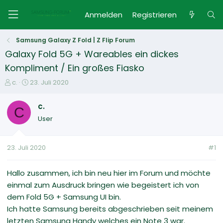
Anmelden
Registrieren
Samsung Galaxy Z Fold | Z Flip Forum
Galaxy Fold 5G + Wareables ein dickes
Kompliment / Ein großes Fiasko
E
E
c.
23. Juli 2020
r
r
s
s
c.
C
t
t
User
e
e
l
l
l
l
23. Juli 2020
#1
e
t
r
a
m
Hallo zusammen, ich bin neu hier im Forum und möchte
einmal zum Ausdruck bringen wie begeistert ich von
dem Fold 5G + Samsung UI bin.
Ich hatte Samsung bereits abgeschrieben seit meinem
letzten Samsung Handy welches ein Note 3 war.