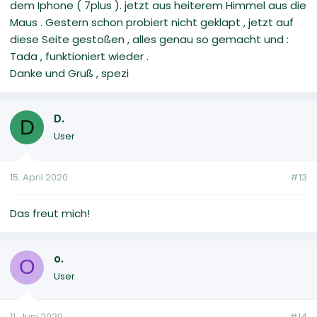
dem Iphone ( 7plus ). jetzt aus heiterem Himmel aus die
Maus . Gestern schon probiert nicht geklapt , jetzt auf
diese Seite gestoßen , alles genau so gemacht und :
Tada , funktioniert wieder .
Danke und Gruß , spezi
D.
D
User
15. April 2020
#13
Das freut mich!
o.
O
User
11. Juni 2020
#14