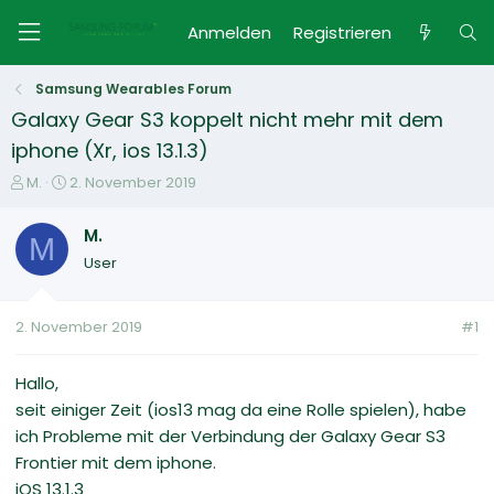
Anmelden
Registrieren
Samsung Wearables Forum
Galaxy Gear S3 koppelt nicht mehr mit dem
iphone (Xr, ios 13.1.3)
E
E
M.
2. November 2019
r
r
s
s
M.
M
t
t
User
e
e
l
l
l
l
2. November 2019
#1
e
t
r
a
m
Hallo,
seit einiger Zeit (ios13 mag da eine Rolle spielen), habe
ich Probleme mit der Verbindung der Galaxy Gear S3
Frontier mit dem iphone.
iOS 13.1.3