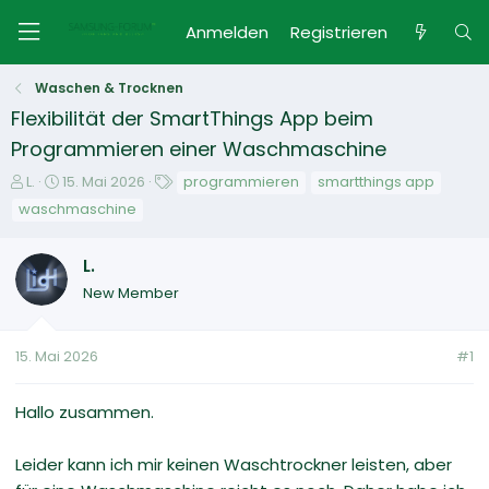
Anmelden
Registrieren
Waschen & Trocknen
Flexibilität der SmartThings App beim
Programmieren einer Waschmaschine
E
E
S
L.
15. Mai 2026
programmieren
smartthings app
r
r
c
waschmaschine
s
s
h
t
t
l
L.
e
e
a
l
l
g
New Member
l
l
w
e
t
o
r
a
r
15. Mai 2026
#1
m
t
e
Hallo zusammen.
Leider kann ich mir keinen Waschtrockner leisten, aber